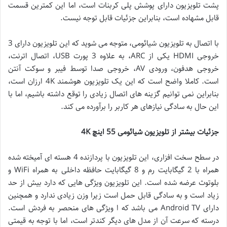
پشت تلویزیون دارای پوشش پلی کربنات است، اما این کمترین قسمت
قابل مشهاده است، بنابراین جزئیات قابل توجه نیست.
با اتصال به تلویزیون شیائومی، متوجه می شوید که این تلویزیون دارای 3
خروجی HDMI یکی از ARC، به علاوه 3 پورت USB، اتصال اترنت،
خروجی هدفون، ورودی AV، خروجی صدا توسط فیبر و سوکت آنتن
است. کاملا واضح است که این یک تلویزیون هوشمند 4K ارزان است،
بنابراین نمی توانیم گزینه های اتصال زیادی را توقع داشته باشیم، اما با
این حال به سادگی نیازهای هر کاربر را برآورده می کند.
جزئیات بیشتر از تلویزیون شیائومی 55 اینچ 4
K
در سطح سخت افزاری، این تلویزیون با پردازنده 4 هسته ای آمیخته شده
همراه با 2 گیگابایت رم و 8 گیگابایت حافظه داخلی به همراه WiFi و
بلوتوث عرضه شده است. این تلویزیون ویژگی هایی که دارد بیش از حد
زیاد است و به سادگی قابل حمل است زیرا وزن زیادی ندارد و همچنین
دارای Android TV می باشد که ا ویژگی های منحصر به فردش است.
درسته که سرعت آن از مدل های دیگر کندتر است، اما با توجه به قیمتی