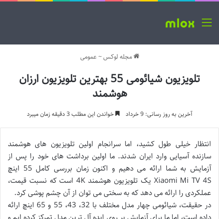
منو
مجله لوکس
~
عمومی
تلویزیون شیائومی 55 بهترین تلویزیون ارزان
هوشمند
آخرین به روز رسانی: 9 خرداد
خواندن این مطلب 3 دقیقه زمان میبرد
انتظار خیلی طول کشید، اما سرانجام اولین تلویزیون های هوشمند
سازنده آسیایی وارد ایران شدند. ما اولین برداشت های خود را پس از
آزمایش به شما ارائه می دهیم و اکنون زمان بررسی کامل 55 اینچ
Xiaomi Mi TV 4S یک تلویزیون هوشمند 4K است که نسبت قیمت،
عملکردی را ارائه می دهد که به سختی می توان از آن چشم پوشی کرد.
در حقیقت، شیائومی چهار مدل مختلف با 32، 43، 55 و 65 اینچ ارائه
داده است، اما ما برای آزمایش بر روی ایده آل ترین مدل تمرکز کرده ایم و