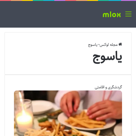
منو
مجله لوکس
~
یاسوج
یاسوج
گردشگری و اقامتی