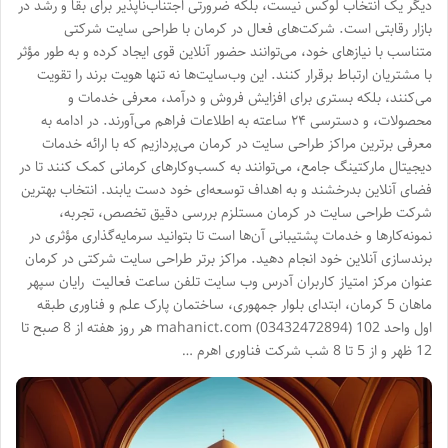
دیگر یک انتخاب لوکس نیست، بلکه ضرورتی اجتناب‌ناپذیر برای بقا و رشد در
بازار رقابتی است. شرکت‌های فعال در کرمان با طراحی سایت شرکتی
متناسب با نیازهای خود، می‌توانند حضور آنلاین قوی ایجاد کرده و به طور مؤثر
با مشتریان ارتباط برقرار کنند. این وب‌سایت‌ها نه تنها هویت برند را تقویت
می‌کنند، بلکه بستری برای افزایش فروش و درآمد، معرفی خدمات و
محصولات، و دسترسی ۲۴ ساعته به اطلاعات فراهم می‌آورند. در ادامه به
معرفی برترین مراکز طراحی سایت در کرمان می‌پردازیم که با ارائه خدمات
دیجیتال مارکتینگ جامع، می‌توانند به کسب‌وکارهای کرمانی کمک کنند تا در
فضای آنلاین بدرخشند و به اهداف توسعه‌ای خود دست یابند. انتخاب بهترین
شرکت طراحی سایت در کرمان مستلزم بررسی دقیق تخصص، تجربه،
نمونه‌کارها و خدمات پشتیبانی آن‌ها است تا بتوانید سرمایه‌گذاری مؤثری در
برندسازی آنلاین خود انجام دهید. مراکز برتر طراحی سایت شرکتی در کرمان
عنوان مرکز امتیاز کاربران آدرس وب سایت تلفن ساعت فعالیت رایان سپهر
ماهان 5 کرمان، ابتدای بلوار جمهوری، ساختمان پارک علم و فناوری طبقه
اول واحد 102 mahanict.com (03432472894) هر روز هفته از 8 صبح تا
12 ظهر و از 5 تا 8 شب شرکت فناوری اهرم …