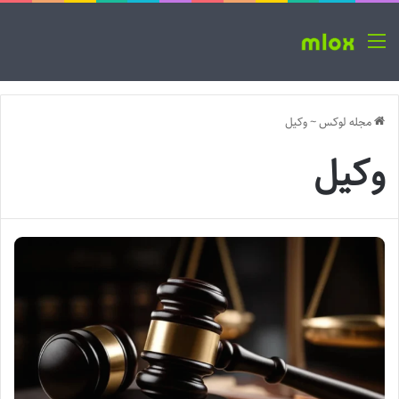
منو
مجله لوکس
~
وکیل
وکیل