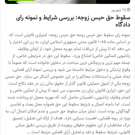
15 شهریور
سقوط حق حبس زوجه: بررسی شرایط و نمونه رای
دادگاه
نمونه رای سقوط حق حبس زوجه حق حبس زوجه، امتیازی قانونی است که
بر اساس ماده ۱۰۸۵ قانون مدنی جمهوری اسلامی ایران، به زن این اختیار را
می دهد که تا پیش از دریافت تمام مهریه معجل خود، از ایفای وظایف
زناشویی (تمکین خاص) امتناع ورزد. سقوط این حق در شرایطی خاص، از
جمله مهم ترین و پرچالش ترین مباحث در دعاوی خانواده است که عموماً با
وقوع نزدیکی و دخول مرتبط دانسته می شود و بررسی نمونه آرای قضایی،
ابعاد عملی و استدلالات محاکم را در این خصوص آشکار می سازد. حق حبس
زوجه یکی از اصول حمایتی قانون گذار از حقوق مالی زن در عقد نکاح است.
این حق، ابزاری قانونی برای زن محسوب می شود تا پیش از تمکین خاص و
انجام وظایف زناشویی، اطمینان حاصل کند که مهریه معجل او پرداخت شده
است. اما دامنه اعمال و شرایط سقوط این حق همواره محل بحث و تفاسیر
گوناگونی بوده است. تمایز میان سقوط حق حبس و عدم امکان اعمال آن، به
ویژه در رویه قضایی، اهمیت بسزایی دارد. هدف از ارائه این تحلیل، تعمیق
درک مخاطبان از این مفهوم حقوقی پیچیده از طریق بررسی دقیق مبانی
قانونی، شرایط سقوط و نقد و تحلیل آرای قضایی مرتبط است …