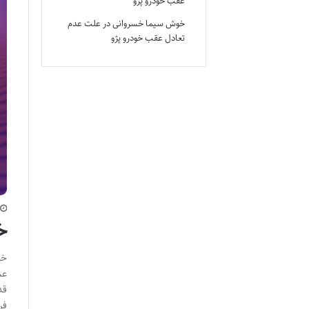
عقب خودرو پژو
خوش سیما خسروانی
در
علت عدم
تعادل عقب خودرو پژو
خ
خل
عم
قد
فر