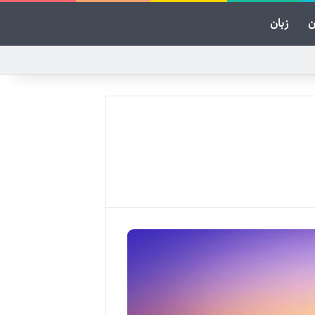
ن
زبان