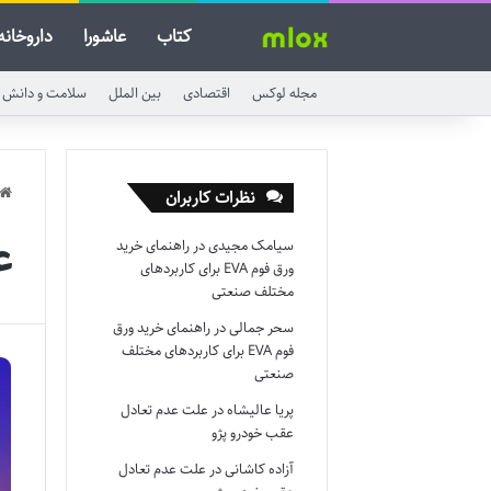
کتاب
عاشورا
داروخانه
مجله لوکس
اقتصادی
بین الملل
سلامت و دانش
نظرات کاربران
ع
سیامک مجیدی
در
راهنمای خرید
ورق فوم EVA برای کاربردهای
مختلف صنعتی
سحر جمالی
در
راهنمای خرید ورق
فوم EVA برای کاربردهای مختلف
صنعتی
پریا عالیشاه
در
علت عدم تعادل
عقب خودرو پژو
آزاده کاشانی
در
علت عدم تعادل