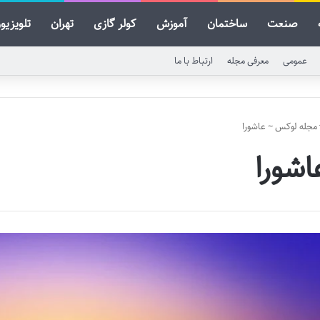
صنعت
ساختمان
آموزش
کولر گازی
تهران
تلویزیو
عمومی
معرفی مجله
ارتباط با ما
مجله لوکس
~
عاشورا
اشورا