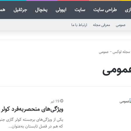
ازی
طراحی سایت
سایت
ایوولی
یخچال
جرثقیل
همد
عمومی
معرفی مجله
ارتباط با ما
مجله لوکس
~
عمومی
مومی
19 تیر
ویژگی‌های منحصربه‌فرد کولر گاز
که هم در فصل تابستان به‌عنوان…