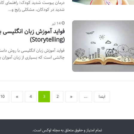
شدید در کودکان، مشکلی رایج و…
14 تیر
فواید آموزش زبان انگلیسی ب
(Storytelling)
چالشی است که بسیاری از زبان آموزان ب
ابتدا
...
«
2
3
4
»
10
تمام امتیاز و حقوق متعلق به مجله لوکس است.