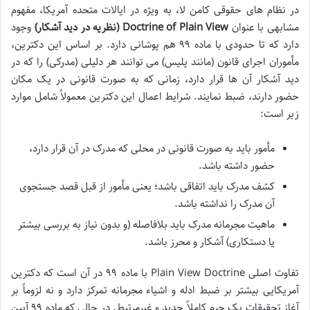
در نظام های حقوقی کامن لا، به ویژه در ایالات متحده آمریکا، مفهوم
مشابهی با عنوان
Doctrine of Plain View (نظریه در دید آشکار)
وجود
دارد که تا حدودی با ماده ۹۹ هم پوشانی دارد. بر اساس این دکترین،
مأموران اجرای قانون (مانند پلیس) می توانند هر دلیلی (مدرکی) را که در
دید آشکار آن ها قرار دارد، زمانی که به صورت قانونی در یک مکان
حضور دارند، ضبط نمایند. شرایط اعمال این دکترین معمولاً شامل موارد
زیر است:
مأمور باید به صورت قانونی در محلی که مدرک در آن قرار دارد،
حضور داشته باشد.
کشف مدرک باید اتفاقی باشد؛ یعنی مأمور از قبل قصد جستجوی
آن مدرک را نداشته باشد.
ماهیت مجرمانه مدرک باید بلافاصله (و بدون نیاز به بررسی بیشتر
یا دستکاری) آشکار و محرز باشد.
تفاوت اصلی Plain View Doctrine با ماده ۹۹ در آن است که دکترین
آمریکایی بیشتر بر ضبط ادله و اشیاء مجرمانه تمرکز دارد و نه لزوماً بر
آغاز تحقیقات یک جرم کاملاً جدید و غیرمرتبط. در حالی که ماده ۹۹ آیین