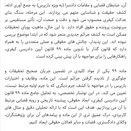
آن، ضابطان قضایی و مقامات دادسرا (به ویژه بازپرس) به جمع آوری ادله،
کشف حقیقت و شناسایی متهم می پردازند. این مرحله، سنگ بنای
عدالت کیفری محسوب می شود و دقت و صحت آن، تأثیر مستقیمی بر
سرنوشت پرونده و حقوق افراد دارد. با این حال، ماهیت پویای تحقیقات
ممکن است به کشف جرائم جدیدی منجر شود که در ابتدا موضوع بررسی
نبوده اند. این پدیدار، چالش های حقوقی و عملی متعددی را به همراه
دارد که قانون گذار با تدوین ماده ۹۹ قانون آیین دادرسی کیفری،
راهکارهایی را برای مواجهه با آن پیش بینی کرده است.
ماده ۹۹ یکی از مواد کلیدی در تضمین جریان صحیح تحقیقات و
جلوگیری از نادیده گرفتن جرائم است. این ماده، وظایف و اختیارات
بازپرس را در مواجهه با کشف جرم دیگری که با جرم اولیه مرتبط نیست،
تعیین می کند. در این نوشتار تخصصی، به تحلیل جامع ماده ۹۹ قانون
آیین دادرسی کیفری، ابعاد حقوقی، پیشینه تاریخی و رویه قضایی مرتبط
با آن می پردازیم. هدف این است که با ارائه تحلیلی دقیق و مثال های
کاربردی، درک عمیق تری از این ماده و پیامدهای آن برای پژوهشگران،
وکلای دادگستری، قضات و سایر فعالان حقوقی ایجاد کنیم.