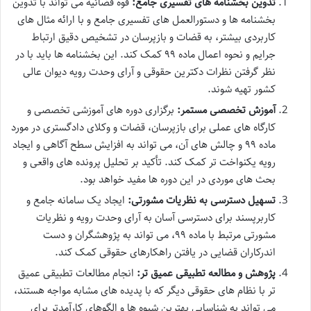
تدوین بخشنامه های تفسیری جامع:
قوه قضائیه می تواند با تدوین
بخشنامه ها و دستورالعمل های تفسیری جامع و با ارائه مثال های
کاربردی بیشتر، به قضات و بازپرسان در تشخیص دقیق ارتباط
جرایم و نحوه اعمال ماده ۹۹ کمک کند. این بخشنامه ها باید با در
نظر گرفتن نظرات دکترین حقوقی و آرای وحدت رویه دیوان عالی
کشور تهیه شوند.
آموزش تخصصی مستمر:
برگزاری دوره های آموزشی تخصصی و
کارگاه های عملی برای بازپرسان، قضات و وکلای دادگستری در مورد
ماده ۹۹ و چالش های آن، می تواند به افزایش سطح آگاهی و ایجاد
رویه یکنواخت تر کمک کند. تأکید بر تحلیل پرونده های واقعی و
بحث های موردی در این دوره ها مفید خواهد بود.
تسهیل دسترسی به نظریات مشورتی:
ایجاد یک سامانه جامع و
کاربرپسند برای دسترسی آسان به آرای وحدت رویه و نظریات
مشورتی مرتبط با ماده ۹۹، می تواند به پژوهشگران و دست
اندرکاران قضایی در یافتن راهکارهای حقوقی کمک کند.
پژوهش و مطالعه تطبیقی عمیق تر:
انجام مطالعات تطبیقی عمیق
تر با نظام های حقوقی دیگر که با پدیده های مشابه مواجه هستند،
می تواند به شناسایی بهترین شیوه ها و الگوهای کارآمدتر برای