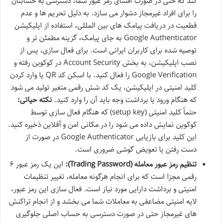
کند که حتی در صورت افشای رمز عبور شما، دسترسی به حسابتان
را برای افراد غیرمجاز دشوار می سازد. به دلیل تحریم ها و عدم
قطعیت در دریافت پیامک های بین المللی، استفاده از اپلیکیشن
Google Authenticator به جای پیامک، گزینه مطمئن تر و
توصیه شده برای کاربران ایرانی است. برای فعال سازی، پس از
نصب اپلیکیشن، به بخش Account Security در کوکوین رفته و
Google Verification را فعال کنید. با اسکن کد QR یا وارد کردن
کلید امنیتی در اپلیکیشن، یک کد شش رقمی متغیر تولید می شود
که هنگام ورود یا برداشت وجه باید آن را وارد کنید.
نکته حیاتی:
حتماً کلید امنیتی (setup key) که هنگام فعال سازی توسط
کوکوین نمایش داده می شود را در مکانی امن و آفلاین ذخیره کنید.
این کلید برای بازیابی Google Authenticator در صورت از
دست رفتن یا تعویض گوشی ضروری است.
تنظیم رمز عبور معامله (Trading Password):
این یک رمز عبور ۶
رقمی مجزا است که برای انجام هرگونه معامله، تغییر تنظیمات
امنیتی و برداشت دارایی مورد نیاز است. فعال سازی این رمز عبور،
لایه امنیتی مضاعفی به معاملات شما می بخشد و از انجام تراکنش
های غیرمجاز حتی در صورت دسترسی به حساب اصلی جلوگیری