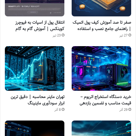
صفر تا صد آموزش کیف پول اتمیک
انتقال پول از اسپات به فیوچرز
| راهنمای جامع نصب و استفاده
کوینکس | آموزش گام به گام
27 تیر
23 تیر
خرید دستگاه استخراج اتریوم –
تهران ماینر محاسبه | دقیق ترین
قیمت مناسب و تضمین بازدهی
ابزار سودآوری ماینینگ
29 آذر
8 آذر