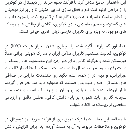
این راهنمای جامع تلاش کرد تا فرآیند نحوه خرید ارز دیجیتال در کوکوین
را از مراحل اولیه ثبت نام و فعال سازی تدابیر امنیتی تا واریز ارز دیجیتال
و انجام معاملات اسپات به صورت گام به گام تشریح کند. با وجود قابلیت
های گسترده و حجم معاملاتی بالای کوکوین، آگاهی از چالش ها و ریسک
های موجود، به ویژه برای کاربران فارسی زبان، امری حیاتی است.
همانطور که بارها تأکید شد، با اجباری شدن احراز هویت (KYC) در
کوکوین، فعالیت مستقیم کاربران ساکن ایران با مدارک هویتی ایرانی عملاً
غیرممکن شده و هرگونه تلاش برای دور زدن این محدودیت ها، ریسک از
دست رفتن سرمایه را به دنبال دارد. مدیریت ریسک، استفاده از IP ثابت
غیرایرانی، و مهم تر از همه، عدم نگهداری بلندمدت دارایی در صرافی
های متمرکز، اصول بنیادینی هستند که همواره باید مد نظر قرار گیرند.
بازار ارزهای دیجیتال، بازاری پرنوسان و پرریسک است و تصمیمات
سرمایه گذاری باید همواره بر پایه دانش کافی، تحلیل دقیق و ارزیابی
شخصی از ریسک ها اتخاذ شوند.
با مطالعه این مقاله، شما درک عمیق تری از فرآیند خرید ارز دیجیتال در
کوکوین و ملاحظات مربوط به آن به دست آورده اید. برای افزایش دانش