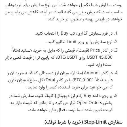
برسد، سفارش شما تکمیل خواهد شد. این نوع سفارش برای تریدرهایی
مناسب است که پیش بینی می کنند قیمت در آینده کاهش می یابد و می
خواهند در قیمتی بهینه و مطلوب تر خرید کنند.
در فرم سفارش گذاری، تب Buy را انتخاب کنید.
نوع سفارش را بر روی Limit تنظیم کنید.
در کادر Price (قیمت)، قیمتی را که مایل به خرید هستید (مثلاً
45,000 USDT برای BTC/USDT، که پایین تر از قیمت فعلی بازار
است) وارد کنید.
در کادر Amount (مقدار)، میزان ارز دیجیتالی که قصد خرید آن را
دارید (مثلاً 0.001 BTC) یا در کادر Total (کل مبلغ)، میزان تتری
که می خواهید برای خرید استفاده کنید را وارد نمایید.
بر روی دکمه Buy [نام ارز دیجیتال] کلیک کنید. سفارش شما در
بخش Open Orders قرار می گیرد و تا زمانی که قیمت بازار به
قیمت تعیین شده شما نرسد، فعال باقی خواهد ماند.
سفارش Stop-Limit (خرید با شرط توقف)