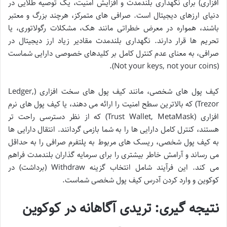
افزاری) برای نگهداری بلندمدت و افزایش امنیت، یک توصیه طلایی در
دنیای ارزهای دیجیتال است. صرافی های متمرکز، هرچند بزرگ و معتبر
باشند، همواره در معرض خطراتی مانند هک، مشکلات رگولاتوری، یا
تحریم ها قرار دارند. نگهداری بلندمدت مقادیر زیاد ارز دیجیتال در
صرافی، به معنای عدم کنترل کامل بر کلیدهای خصوصی دارایی شماست
(Not your keys, not your coins).
کیف پول های شخصی، مانند کیف پول های سخت افزاری (Ledger,
Trezor) که بالاترین سطح امنیت را ارائه می دهند، یا کیف پول های نرم
افزاری (Trust Wallet, MetaMask) که از نظر دسترسی راحت تر
هستند، کنترل کامل دارایی ها را به شما بازمی گردانند. انتقال دارایی ها
به کیف پول شخصی، ریسک های مربوط به پلتفرم صرافی را به حداقل
می رساند و آرامش خاطر بیشتری را برای سرمایه گذاران بلندمدت فراهم
می کند. این فرآیند شامل انتخاب گزینه Withdraw (برداشت) در
کوکوین و وارد کردن آدرس کیف پول شخصی شماست.
نتیجه گیری: تریدی آگاهانه در کوکوین