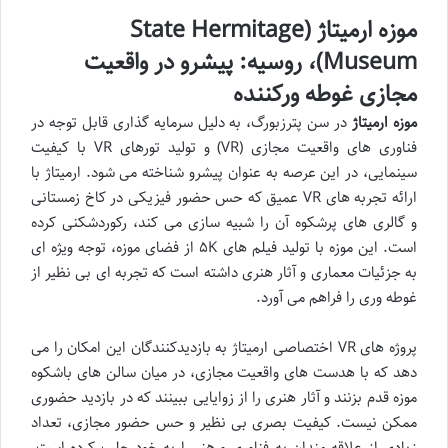
موزه ارمیتاژ (State Hermitage
Museum)، روسیه: پیشرو در واقعیت
مجازی غوطه ورکننده
موزه ارمیتاژ
در سن پترزبورگ، به دلیل سرمایه گذاری قابل توجه در
فناوری های واقعیت مجازی (VR) و تولید تورهای VR با کیفیت
سینمایی، در این عرصه به عنوان پیشرو شناخته می شود. ارمیتاژ با
ارائه تجربه های VR عمیق که حس حضور فیزیکی در کاخ زمستانی
و گالری های پرشکوه آن را شبیه سازی می کند، رکوردشکنی کرده
است. این موزه با تولید فیلم های ۵K از فضای موزه، توجه ویژه ای
به جزئیات معماری و آثار هنری داشته است که تجربه ای بی نظیر از
غوطه وری را فراهم می آورد.
پروژه های VR اختصاصی ارمیتاژ به بازدیدکنندگان این امکان را می
دهد که با هدست های واقعیت مجازی، در میان سالن های باشکوه
موزه قدم بزنند و آثار هنری را از زوایایی ببینند که در بازدید حضوری
ممکن نیست. کیفیت بصری بی نظیر و حس حضور مجازی، تعداد
زیادی از علاقه مندان به فناوری و هنر را به خود جلب کرده است.