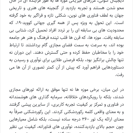
دیجیتال کنونی، مرزهای فیزیکی موزه ها به طور فزاینده ای در حال
محو شدن هستند و تجربه بازدید از گنجینه های هنری و تاریخی
جهان به لطف فناوری های نوین، شکلی تازه و فراگیر به خود گرفته
است. این تحول به ویژه پس از همه گیری جهانی کووید-۱۹، که
محدودیت های بی سابقه ای را بر تردد افراد تحمیل کرد، شتابی بی
سابقه یافت. موزه ها، که قرن ها قلب تپنده فرهنگ و هنر هر جامعه
بوده اند، به سرعت به سمت فضای مجازی گام برداشتند تا ارتباط
خود را با مخاطبان حفظ کرده و حتی گسترش دهند. این دوران نه
تنها چالش برانگیز بود، بلکه فرصتی طلایی برای نوآوری و رسیدن به
دستاوردهایی فراهم آورد که پیش از آن کمتر تصوری از آن ها می
رفت.
در این میان، برخی موزه ها نه تنها موفق به ارائه تورهای مجازی
شدند، بلکه با رویکردهای خلاقانه، سرمایه گذاری های هوشمندانه
در فناوری و تمرکز بر کیفیت تجربه کاربری، از سایرین پیشی گرفتند
و به معنای واقعی کلمه رکوردشکنی کردند. این رکوردشکنی صرفاً به
معنای ارائه یک تور ۳۶۰ درجه ساده نیست، بلکه شامل معیارهایی
چون حجم بالای بازدیدکننده، نوآوری های فناورانه، کیفیت بی نظیر