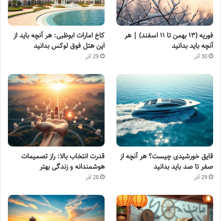
فوریه (۱۳ بهمن تا ۱۱ اسفند) | هر
کاخ امارات ابوظبی: هر آنچه باید از
آنچه باید بدانید
این هتل فوق لوکس بدانید
30 آذر
29 آذر
قایق خورشیدی چیست؟ هر آنچه از
قدرت انتخاب بالا: راز تصمیمات
صفر تا صد باید بدانید
هوشمندانه و زندگی بهتر
29 آذر
28 آذر