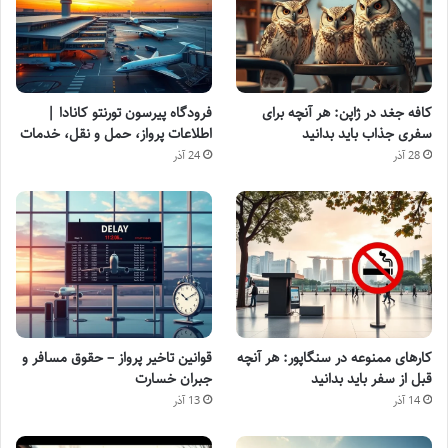
کافه جغد در ژاپن: هر آنچه برای
فرودگاه پیرسون تورنتو کانادا |
سفری جذاب باید بدانید
اطلاعات پرواز، حمل و نقل، خدمات
28 آذر
24 آذر
کارهای ممنوعه در سنگاپور: هر آنچه
قوانین تاخیر پرواز – حقوق مسافر و
قبل از سفر باید بدانید
جبران خسارت
14 آذر
13 آذر