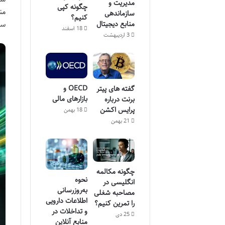
مدیریت و
چگونه کپی
من
سازماندهی
کنیم؟
سا
منابع دیجیتال
18 اسفند
3 اردیبهشت
OECD و
گفته های پیتر
بازارهای مالی
برنت درباره
پرایس اکشن
18 بهمن
21 بهمن
چگونه مکالمه
نحوه
انگلیسی در
به‌روزرسانی
مصاحبه شغلی
اطلاعات دارویی
را تمرین کنیم؟
و تداخلات در
25 دی
منابع آنلاین