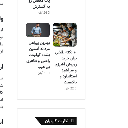
یک معضل رو
سا
به گسترش
24 آبان
وا
ای
بو
بهترین پیراهن
دا
مردانه آستین
آن
۱۰ نکته طلایی
بلند: کیفیت،
برای خرید
راحتی و ظاهری
روپوش آشپزی
ار
بی عیب
و سرآشپز
21 آبان
استاندارد و
نس
باکیفیت
شر
22 آبان
کا
اس
با
اس
نظرات کاربران