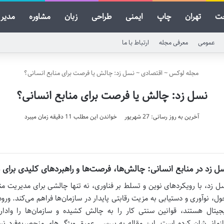
ت
تهران
چاپ
ایمنی
طراحی
زبان
مشاوره
مدیر
عمومی
معرفی مجله
ارتباط با ما
مجله لوکس
~
اقتصادی
~
نسل زد: چالش یا فرصت برای منابع انسانی؟
نسل زد: چالش یا فرصت برای منابع انسانی؟
آخرین به روز رسانی: 27 شهریور
خواندن این مطلب 11 دقیقه زمان میبرد
ل زد در منابع انسانی: چالش‌ها، فرصت‌ها و راهبردهای کلیدی برای
ل زد، با رویکردهای نوین و تسلط بر فناوری، نه تنها چالشی برای مدیریت م
ول، نوآوری و دستیابی به مزیت رقابتی پایدار در سازمان‌ها فراهم می‌کند. ورود
جیتال هستند، قوانین سنتی کار را به چالش کشیده و سازمان‌ها را وادا
زمانی‌شان کرده است. این مقاله به بررسی عمیق ویژگی‌های منحصربه‌فرد 