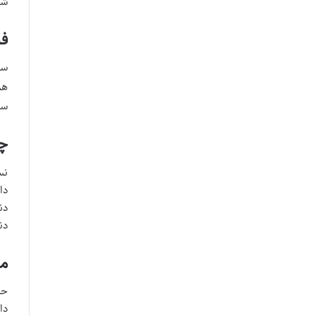
شو
فش
سی
هم
سی
چا
نس
دا
دن
دن
مدی
حض
دا