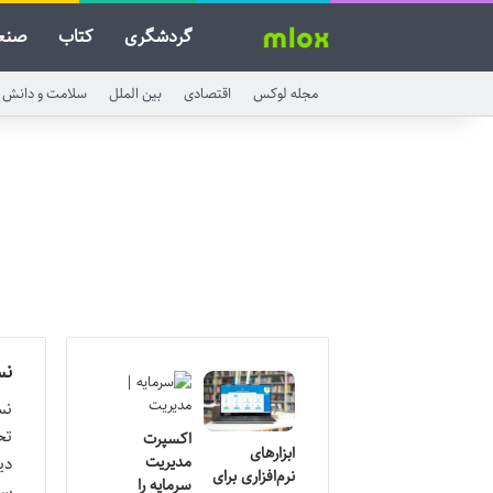
گردشگری
کتاب
صنع
مجله لوکس
اقتصادی
بین الملل
سلامت و دانش
نس
نس
تح
اکسپرت
ابزارهای
مدیریت
دی
نرم‌افزاری برای
سرمایه را
سا