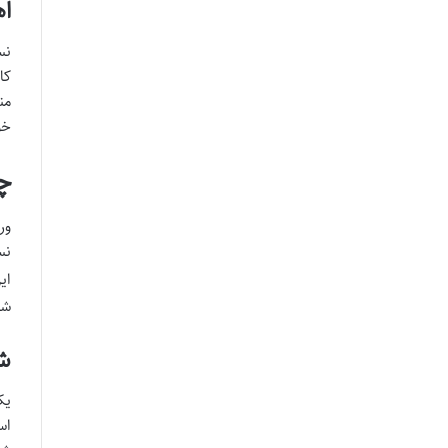
اهم
نس
کا
من
خو
چ
ور
نس
ای
شو
شک
یک
اس