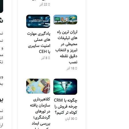
22 آذر
ش
ارزان ترین راه
یادگیری مهارت
های تبلیغات
های عملی
نس
محیطی در
امنیت سایبری
و 
تبریز و انتخاب
با CEH
دقیق نقطه
8 آذر
تک
نصب
18 آذر
وی
ب
بو
کلاهبرداری
چگونه با CRM
سازمان یافته
چرخه فروش را
نس
در تورهای
کوتاه تر کنیم؟
گردشگری؛
ان
30 آبان
بررسی ابعاد
ار