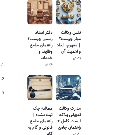
نفس وکالت
دفتر اسناد
موثر چیست؟
رسمی چیست؟
| مفهوم، ابعاد
راهنمای جامع
و اهمیت آن
وظایف و
خدمات
23 تیر
24 تیر
مدارک وکالت
مطالبه چک
تعویض پلاک:
ثبت نشده |
لیست کامل +
راهنمای جامع
راهنمای جامع
قانونی و گام به
گام
21 تیر