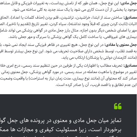
جعل مادی:
این نوع جعل، همان طور که از نامش پیداست، به تغییرات فیزیکی و قابل مشاهد
موجود یا بخشی از آن دست کاری می شود یا یک سند جدید به کلی ساخته می شود.
مصادیق:
ساختن سند از ابتدا، خراشیدن، تراشیدن، قلم بردن (حذف کلمات یا اعداد)، الحاق (
اثبات (ثابت کردن چیزی که قبلاً وجود نداشته)، سیاه کردن، تغییر تاریخ (تقدیم یا تاخیر)، ال
مهر یا امضای شخص دیگر بدون اجازه. مثال بارز جعل مادی در گواهی پزشکی می تواند شامل ت
بیماری های غیرواقعی، یا ساخت کامل یک گواهی پزشکی با سربرگ و مهر جعلی باشد.
جعل معنوی یا مفادی:
در این نوع جعل، هیچ تغییری در ظاهر فیزیکی سند ایجاد نمی شود، بل
به قصد تقلب، توسط شخص دارای صلاحیت تحریف می شود. این نوع جعل بیشتر توسط افرادی 
(مانند کارمندان دولتی یا پزشکان) ارتکاب می یابد.
مصادیق:
تحریف مطالب یا اظهارات یکی از طرفین در حین تنظیم سند رسمی، درج امری خلا
تغییر در موضوع یا ماهیت معامله در سند رسمی. در مورد گواهی پزشکی، جعل معنوی زمانی 
صادر کند که محتوای آن (مانند نوع بیماری، مدت زمان نیاز به استراحت) با واقعیت وضعیت ب
این عدم تطابق و با قصد فریب، آن را صادر کرده است.
تمایز میان جعل مادی و معنوی در پرونده های جعل گو
برخوردار است، زیرا مسئولیت کیفری و مجازات ها م