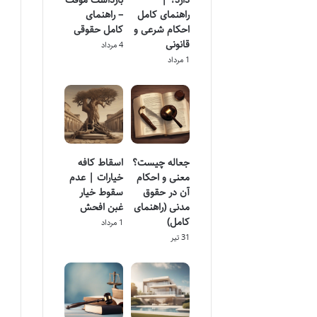
دارد؟ |
بازداشت موقت
راهنمای کامل
– راهنمای
احکام شرعی و
کامل حقوقی
قانونی
4 مرداد
1 مرداد
جعاله چیست؟
اسقاط کافه
معنی و احکام
خیارات | عدم
آن در حقوق
سقوط خیار
مدنی (راهنمای
غبن افحش
کامل)
1 مرداد
31 تیر