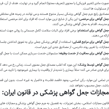
صورت مادی (تغییر فیزیکی) یا معنوی (تحریف محتوا) انجام گیرد و در نهایت، هدف از آن، فر
از مسئولیت ها است.
مصادیق رایج جرم جعل گواهی پزشکی بسیار متنوع هستند و می توانند در زمینه های مختلفی
جعل گواهی برای مرخصی:
این یکی از شایع ترین موارد است که افراد برای اخذ مرخصی استعل
و مدرسه، اقدام به جعل گواهی پزشکی می کنند.
جعل گواهی برای استخدام:
برخی افراد برای اثبات سلامت کامل جسمانی یا روانی جهت اس
ارائه می دهند.
جعل گواهی برای مراجع قضایی:
استفاده از گواهی پزشکی جعلی برای به تعویق انداختن جلسات 
مجازات، یا تغییر روند دادرسی، از مصادیق جدی این جرم است.
جعل گواهی برای معافیت از خدمت وظیفه:
مشمولان خدمت سربازی ممکن است با جعل گواه
باشند.
جعل گواهی توسط پزشک:
این مورد که اغلب مصداق جعل معنوی است، زمانی رخ می دهد که پ
برای فردی صادر می کند؛ مثلاً بیماری را شدیدتر از واقعیت یا بیماری غیرموجود را تایید می کن
در تمامی این موارد، رکن اساسی، وجود «قصد تقلب» و «اضرار به غیر» است. بدون این قصد
باشد، جعل محسوب نخواهد شد.
مجازات جعل گواهی پزشکی در قانون ایران:
قانون مجازات اسلامی، بخش تعزیرات، به تفصیل به جرم جعل گواهی پزشکی و مجازات های 
(پزشک یا شخص عادی) گواهی را جعل کرده، و با چه هدفی (مثلاً برای معافیت از خدمت