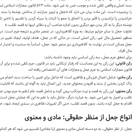
سند اصلی و واقعی تلقی شده و موجب ضرر به غ
را برشمرده است. این ماده بیان می دارد که «جعل و تزویر عبارتند از ساختن نوشته یا س
خراشیدن یا تراشیدن یا قلم بردن یا الحاق یا محو یا اثبات یا سیاه کردن یا تقدیم یا تاخیر
نوشته دیگر یا به کار بردن مهر دیگری بدون اجازه صاحب آن و نظایر اینها به قصد تقلب.»
تفاوت جعل با سایر جرایم مرتبط، به ویژه کلاهبرداری، در عنصر مادی و نتیجه جرم است. در 
منظور تحصیل مال غیر، رکن اصلی است، در حالی که در جعل، هدف اولیه، ایجاد تغییر در
جعل ممکن است در نهایت به کلاهبرداری نیز منجر شود. جعل، اساساً به سندیت و اعتبار اسن
مال افراد.
برای تحقق جرم جعل، سه رکن اساسی باید وجود داشته باشد:
رکن قانونی:
قانون مجازات اسلامی به جرم جعل و مجازات های آن اختصاص یافته اند.
رکن مادی:
شامل اعمال فیزیکی و ظاهری است که جاعل برای تغییر یا ساخت سند انجام می ده
پاک کردن بخشی از سند و افزودن محتوای جدید. این اعمال باید به گونه ای باشند که قابلیت 
رکن معنوی:
این رکن به قصد و نیت مرتکب برمی گردد و شامل قصد عام (علم به جرم بودن عم
تقلب و اضرار به غیر) می شود. به عبارت دیگر، جاعل باید با علم به این که عملش جعل است 
اقدام به جعل کرده باشد. بدون قصد تقلب، حتی اگر تغییرات ظاهری در سندی ایجاد شود، 
انواع جعل از منظر حقوقی: مادی و معنوی
جعل، از نظر حقوقی، به دو دسته اصلی مادی و معنوی (یا مفادی) تقسیم می شود که هر کدام 