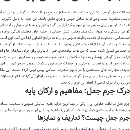
مجازات جعل گواهی پزشکی، بسته به اهداف جاعل، مرجع دریافت کننده گواهی، و این که
باشد، متفاوت است و می تواند شامل حبس و جزای نقدی باشد. این جرم، به دلیل تاثیرات 
افراد، در قوانین ایران به طور جدی مورد پیگرد قرار می گیرد و دارای پیامدهای حقوقی و اجتم
گواهی پزشکی، به عنوان یک سند معتبر، نقش حیاتی در جنبه های مختلف زندگی روزمره،
استخدامی، معافیت از خدمت وظیفه عمومی، و ارائه به مراجع قضایی ایفا می کند. این اسن
و صحت و اعتبار آن ها از اهمیت بالایی برخوردار است. با این حال، سوءاستفاده از گواهی
و اجتماعی تبدیل شده است که می تواند پیامدهای جبران ناپذیری برای افراد، سازمان ها و ا
فرایند جعل گواهی پزشکی نه تنها سلامت و اعتبار سیستم درمانی را مخدوش می سازد، بلک
عادلانه امور اداری و قضایی، و حتی بروز خطرات جدی برای سلامت عمومی منجر شود. از این رو،
پدیده، مجازات های مشخصی را در قانون مجازات اسلامی پیش بینی کرده است. این مقاله
تمامی جنبه های حقوقی جرم جعل گواهی پزشکی، از تعریف و ارکان آن گرفته تا انواع مجازا
می پردازد تا درک کاملی از ابعاد این جرم ارائه دهد.
درک جرم جعل: مفاهیم و ارکان پایه
جرم جعل در نظام حقوقی ایران یکی از مهم ترین جرایم علیه آسایش عمومی و سندیت اسناد
و نوشته ها و فریب دادن دیگران است. آشنایی با ماهیت و ارکان این جرم، برای درک دقیق
جرم جعل چیست؟ تعاریف و تمایزها
جعل، در معنای حقوقی، به هرگونه ساخت، تغییر یا تحریف یک سند یا نوشته با قصد تقلب گ