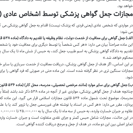
خواهد بود.
مجازات جعل گواهی پزشکی توسط اشخاص عادی (
در مواردی که شخص عادی (یعنی فردی که پزشک نیست) اقدام به جعل گواهی پزشکی می کند،
می شود:
الف) جعل گواهی برای معافیت از خدمت دولت، نظام وظیفه یا تقدیم به دادگاه (ماده ۵۳۸ قانون مجازات اسلامی):
این ماده صراحتاً بیان می دارد: «هر کس شخصاً یا توسط دیگری برای معافیت خود یا شخص
محکوم خواهد شد.»
بر این اساس، اگر هدف از جعل گواهی پزشکی، دریافت معافیت از خدمت سربازی یا سایر خدم
مجازات سنگین تری در نظر گرفته شده است. این ماده حتی در صورتی که فرد گواهی را بر
شود.
ب) جعل گواهی برای سایر موارد (مانند مرخصی تحصیلی، مدرسه، محل کار) (ماده ۵۳۶ قانون مجازات اسلامی):
چنانچه هدف از جعل گواهی پزشکی، مواردی 
مدرسه)، موضوع تحت شمول ماده ۵۳۶ قانون مجازات اسلامی قرار می 
پردازد، مقرر می دارد: «هر کس در اسناد یا نوشته های غیررسمی جعل یا تزویر کند یا با علم ب
علاوه بر جبران خسارت وارده، به حبس از سه ماه تا یک سال یا به ۲۵.۰۰۰.۰۰۰ تا ۱۰۰.۰۰۰.۰۰۰ ریال جزای نقدی محکوم خواهد شد.»
در این حالت، مجازات شامل حبس کمتر و جزای نقدی متفاوت است و جبران خسارت وارده به
تمایز اصلی بین این دو ماده، در هدف از جعل و مرجع دریافت کننده گواهی است.