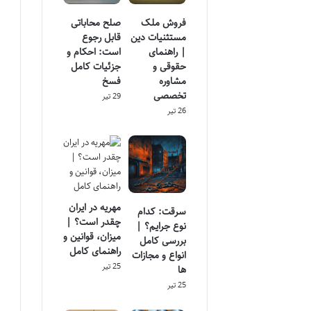
فروش ملک
صلح محاباتی
مستثنیات دین
قابل رجوع
| راهنمای
است: احکام و
حقوقی و
جزئیات کامل
مشاوره
فسخ
تخصصی
29 تیر
26 تیر
مهریه در ایران
سرقت: کدام
چقدر است؟ |
نوع جرایم؟ |
میزان، قوانین و
بررسی کامل
راهنمای کامل
انواع و مجازات
25 تیر
ها
25 تیر