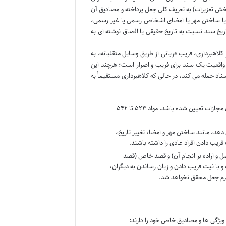
یر شود. ماده ۵۲۳ قانون مجازات اسلامی (بخش تعزیرات) به تعریف کلی جعل پرداخته و مصادیق آن
ند یا ساختن مهر یا امضای اشخاص رسمی یا غیر رسمی،
 تاریخ سند نسبت به تاریخ حقیقی یا الصاق نوشته ای به
کلاهبرداری، فریب قربانی از طریق وسایل متقلبانه، به
 واقعیت یک سند برای فریب و اضرار است؛ هرچند این
اد حمله می کند، در حالی که کلاهبرداری مستقیماً به
این رکن به این معناست که رفتار ارتکابی باید در قانون، جرم تلقی شده و برای آن مجازات تعیین شده باشد. مواد ۵۲۳ تا ۵۴۲
د، مانند ساختن مهر و امضا، تغییر تاریخ،
فریب دادن افراد عادی را داشته باشند.
ل و اراده بر انجام آن) و قصد خاص (قصد
و با نیت فریب دادن و زیان رساندن به دیگران،
جرم جعل محقق نخواهد شد.
ویژگی ها و مصادیق خاص خود را دارند: