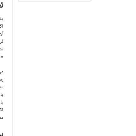
ت
اگ
قر
نش
«ق
رس
من
یا
با
اک
مج