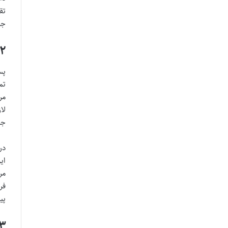
تق
جد
۲. استرداد دعوا مادامی که دادرسی تمام نشده (ب
پس
تم
مر
لا
جل
در
ای
مر
فر
پی
۳. استرداد دعوا پس از ختم مذاکرات اصحاب د