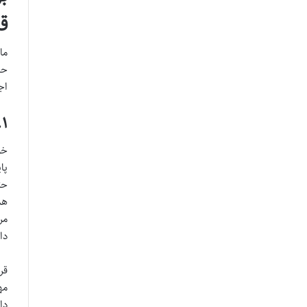
ق
حق
اج
۱. استرداد دادخواست تا اولین جلسه دادرسی (بند الف)
خو
پا
حت
هم
مر
دا
قر
مه
دا