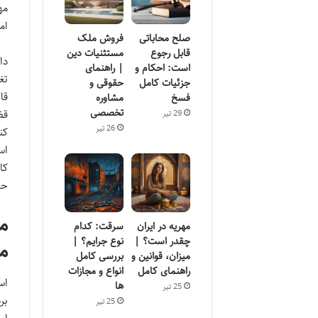
مه
ام
صلح محاباتی
فروش ملک
قابل رجوع
مستثنیات دین
دا
است: احکام و
| راهنمای
تغ
جزئیات کامل
حقوقی و
قا
فسخ
مشاوره
تخصصی
29 تیر
26 تیر
اس
کا
حق
م
مهریه در ایران
سرقت: کدام
چقدر است؟ |
نوع جرایم؟ |
م
میزان، قوانین و
بررسی کامل
راهنمای کامل
انواع و مجازات
اس
ها
25 تیر
بر
25 تیر