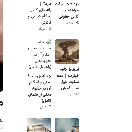
دارد؟ |
بازداشت موقت
راهنمای کامل
– راهنمای
احکام شرعی و
کامل حقوقی
قانونی
4 مرداد
1 مرداد
اسقاط کافه
خیارات | عدم
جعاله چیست؟
سقوط خیار
معنی و احکام
غبن افحش
آن در حقوق
مدنی (راهنمای
1 مرداد
م
کامل)
31 تیر
دع