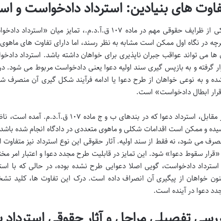
فاوت های بنیادین: استرداد دادخواست و است
یکی از ظرایف حقوقی مهم در ماده ۱۰۷ ق.آ.د.م.، تمایز
رچه در نگاه اول ممکن است مشابه به نظر رسند، اما دارای تفاوت های ماهوی 
ار گرفته و به بازپس گیری سند اولیه دعوا یعنی دادخواست مربوط می شود. در 
ده و به نوعی خواهان از طرح دعوا یا ادامه فرآیند شکل گیری آن منصرف ش
رار ابطال دادخواست» است.
در مقابل، استرداد دعوا که در بندهای ب و
یده و ممکن است اقدامات شکلی و ماهوی متعددی در دادگاه انجام شده باشد. 
صرف می شود، نه فقط از سند اولیه. آثار حقوقی این نوع استرداد نیز متفاوت 
 «قرار سقوط دعوا» شود. این تمایز در قابلیت طرح مجدد دعوا و اعتبار امر مخ
 استرداد دادخواست، گویی اصلا دعوایی طرح نشده بوده، در حالی که با اس
نون خواهان از پیگیری آن انصراف داده است. درک این تفاوت ها، کلید تشخ
دد دعوا در آینده است.