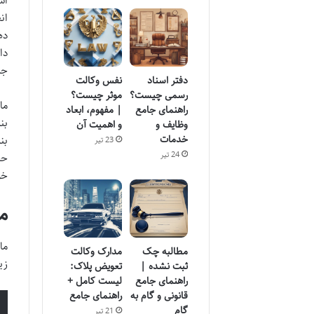
اس
ان
ده
دا
جد
دفتر اسناد
نفس وکالت
رسمی چیست؟
موثر چیست؟
راهنمای جامع
| مفهوم، ابعاد
بن
وظایف و
و اهمیت آن
خدمات
بن
23 تیر
24 تیر
حق
خو
متن
مطالبه چک
مدارک وکالت
زی
ثبت نشده |
تعویض پلاک:
راهنمای جامع
لیست کامل +
قانونی و گام به
راهنمای جامع
گام
21 تیر