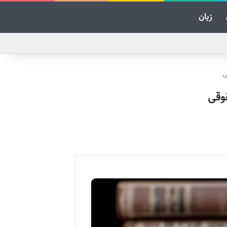
زبان
ی
وقی