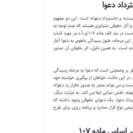
رداد دعوا
 میان «استرداد دادخواست» و «استرداد دعوا» است. این دو مفهوم
و آثار حقوقی متمایزی هستند که عدم توجه به
آن ها می تواند عواقب جبران ناپذیری برای خواهان داشته باشد. استرداد دادخواست در بند الف ماده ۱۰۷ ق.آ.د.م. مورد اشاره
این مرحله، هنوز رسیدگی ماهوی به دعوا آغاز
ده است. به همین دلیل، اثر حقوقی آن صدور
 ج ماده ۱۰۷ ق.آ.د.م. آمده است، ناظر بر وضعیتی است که دعوا به مرحله رسیدگی
در این حالت، خواهان از پیگیری خواسته خود
است و می تواند منجر به صدور «قرار رد دعوا»
تومه، نقش حیاتی ایفا می کند. به عبارت دیگر،
ترداد دعوا، یک دعوای حقوقی وجود داشته که
یص نوع قرار صادره و برنامه ریزی برای طرح
بررسی تفصیلی مراحل و آثار حقوقی استرداد بر اساس ماده ۱۰۷