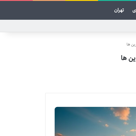
ی
تهران