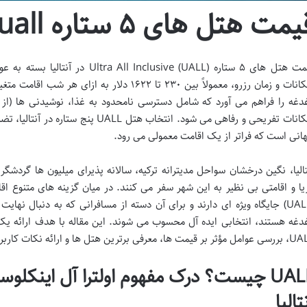
مت هتل های ۵ ستاره uall آنتالیا؛
قیمت هتل های ۵ ستاره nclusive (UALL
امکانات و زمان رزرو، معمولاً بین ۲۳۰ تا ۱۶۲۲ دلا
دغه را فراهم می آورد که شامل دسترسی نامحدود به غذا، نوشیدنی ها (از 
امکانات تفریحی و رفاهی می شود. انتخاب ه
انی است که فراتر از یک اقامت معمولی می رود.
تالیا، نگین درخشان سواحل مدیترانه ترکیه، سالانه پذیرای میلیون ها گردش
(UALL) جایگاه ویژه ای دارند و برای آن دسته از مسافرانی که به دنبال ن
دغه هستند، انتخابی ایده آل محسوب می شوند. این مقاله با هدف ارائه یک 
، معرفی برترین هتل ها و ارائه نکات کاربردی برای رزروی هوشمندانه تدوین شده است.
تالیا