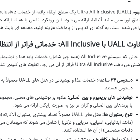
اطق توریستی مانند آنتالیا، ارائه می شود. این رویکرد اقامتی با هدف ارائه
احی شده است، به گونه ای که پس از پرداخت هزینه اولیه، دغدغه ای بابت هز
 با All Inclusive: خدماتی فراتر از انتظار
در حالی که سیستم All Inclusive (همه چیز شامل) خدمات پا
د، Ultra All Inclusive فراتر از آن می رود. تفاوت های کلیدی شامل موارد زیر است:
دسترسی ۲۴ ساعته:
دسترس هستند.
نوشیدنی های پریمیوم و بین المللی:
علاوه بر نوشیدنی های محلی، مجموعه
با برندهای بین المللی و گران تر نیز به صورت رایگان ارائه می شود.
تنوع رستوران ها:
هتل های UALL معمولاً تعداد بیشتری رستوران آلا
(مانند ایتالیایی، آسیایی، دریایی و ترکی) را شامل می شوند که میهمانان می
دفعات مشخص) از آن ها استفاده کنند.
اسنک بارها و کافه های بیشتر:
دسترسی به اسنک بارها، شیرینی فروشی ها،