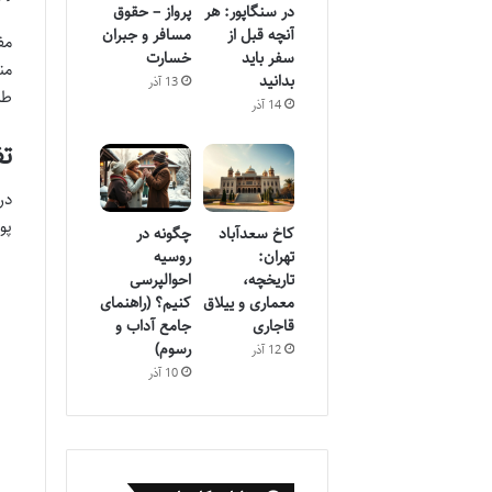
در سنگاپور: هر
پرواز – حقوق
آنچه قبل از
مسافر و جبران
سفر باید
خسارت
من
بدانید
13 آذر
طر
14 آذر
تفاوت UALL
پوشش می ده
کاخ سعدآباد
چگونه در
تهران:
روسیه
تاریخچه،
احوالپرسی
معماری و ییلاق
کنیم؟ (راهنمای
قاجاری
جامع آداب و
رسوم)
12 آذر
10 آذر