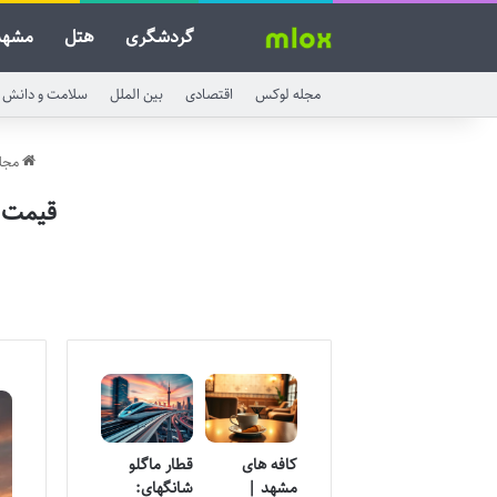
گردشگری
هتل
مشهد
مجله لوکس
اقتصادی
بین الملل
سلامت و دانش
مجل
قیمت هتل های ۵ ستاره L
کافه های
قطار ماگلو
مشهد |
شانگهای: