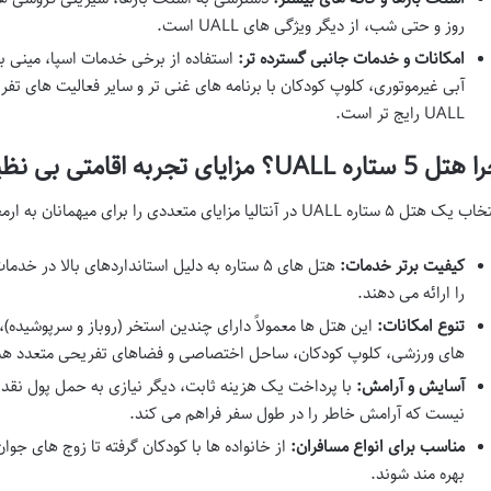
روز و حتی شب، از دیگر ویژگی های UALL است.
امکانات و خدمات جانبی گسترده تر:
استفاده از برخی خدمات اسپا، مینی با
آبی غیرموتوری، کلوپ کودکان با برنامه های غنی تر و سایر فعالیت های ت
UALL رایج تر است.
 5 ستاره UALL؟ مزایای تجربه اقامتی بی نظیر
هتل ۵ ستاره UALL در آنتالیا مزایای متعددی را برای میهمانان به ارمغان می آورد:
کیفیت برتر خدمات:
هتل های ۵ ستاره به دلیل استانداردهای بالا در
را ارائه می دهند.
تنوع امکانات:
این هتل ها معمولاً دارای چندین استخر (روباز و سرپوشیده)،
های ورزشی، کلوپ کودکان، ساحل اختصاصی و فضاهای تفریحی متعدد هس
آسایش و آرامش:
با پرداخت یک هزینه ثابت، دیگر نیازی به حمل پول نقد
نیست که آرامش خاطر را در طول سفر فراهم می کند.
مناسب برای انواع مسافران:
از خانواده ها با کودکان گرفته تا زوج های جوا
بهره مند شوند.