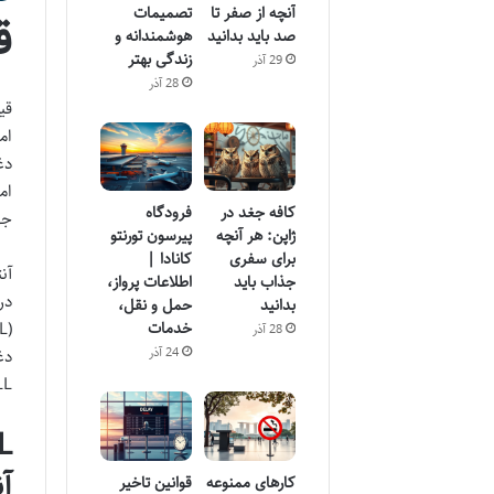
آنچه از صفر تا
تصمیمات
قی
صد باید بدانید
هوشمندانه و
زندگی بهتر
29 آذر
28 آذر
دغ
کافه جغد در
فرودگاه
جه
ژاپن: هر آنچه
پیرسون تورنتو
برای سفری
کانادا |
آن
جذاب باید
اطلاعات پرواز،
بدانید
حمل و نقل،
خدمات
28 آذر
24 آذر
دغ
UALL، بررسی عوامل مؤثر بر قیمت ها
آن
کارهای ممنوعه
قوانین تاخیر