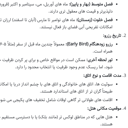
فصل متوسط (بهار و پاییز):
ماه های آوریل، می، سپتامبر و اکتبر (فرو
دلپذیرتر و قیمت های معقول تری دارند.
فصل خلوت (زمستان):
ماه های نوامبر تا مارس (آبان تا اسفند) ارزان 
امکانات تفریحی آبی فضای باز فعال نیستند.
تاریخ رزرو:
رزرو زودهنگام (Early Bird):
همراه است.
تور لحظه آخری:
ممکن است در مواقع خاص و برای پر کردن ظرفیت خال
شود، اما ریسک عدم وجود ظرفیت یا انتخاب محدود را دارد.
مدت اقامت و نوع اتاق:
سوئیت ها، اتاق های خانوادگی و اتاق های با چشم انداز دریا یا امک
طبیعتاً گران تر از اتاق های استاندارد هستند.
اقامت های طولانی تر گاهی اوقات شامل تخفیف های پکیجی می شون
موقعیت مکانی هتل:
هتل هایی که در مناطق لوکس تر (مانند بلک) یا با دسترسی مستقیم به
هستند.