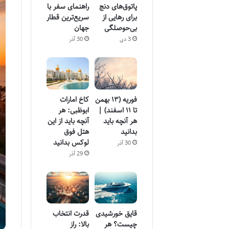
پاتوق‌های دنج
راهنمای سفر با
برای رهایی از
سریع‌ترین قطار
بی‌حوصلگی
جهان
3 دی
30 آذر
فوریه (۱۳ بهمن
کاخ امارات
تا ۱۱ اسفند) |
ابوظبی: هر
هر آنچه باید
آنچه باید از این
بدانید
هتل فوق
لوکس بدانید
30 آذر
29 آذر
قایق خورشیدی
قدرت انتخاب
چیست؟ هر
بالا: راز