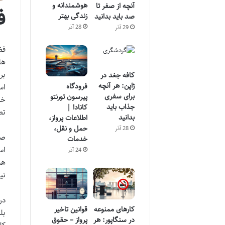
هوشمندانه و
آنچه از صفر تا
ف
زندگی بهتر
صد باید بدانید
28 آذر
29 آذر
فض
ها
بر
کافه جغد در
ژاپن: هر آنچه
فرودگاه
اس
برای سفری
پیرسون تورنتو
خد
جذاب باید
کانادا |
تص
بدانید
اطلاعات پرواز،
حمل و نقل،
28 آذر
صن
خدمات
اس
24 آذر
هس
نی
در
کارهای ممنوعه
قوانین تاخیر
بل
در سنگاپور: هر
پرواز – حقوق