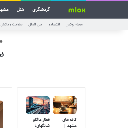
گردشگری
هتل
مشهد
مجله لوکس
اقتصادی
بین الملل
سلامت و دانش
فض
کافه های
قطار ماگلو
مشهد |
شانگهای: