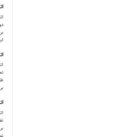
اتاق
ات
دو
بر
اب
اتاق 
ات
تخ
ظر
بر
اتاق
ات
نف
بر
نو