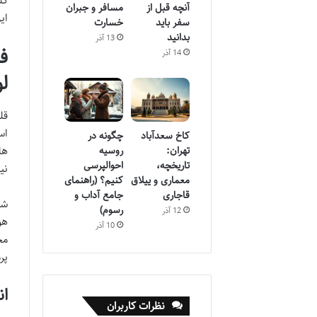
کل
آنچه قبل از
مسافر و جبران
ای
سفر باید
خسارت
بدانید
13 آذر
ف
14 آذر
ل
قل
اس
کاخ سعدآباد
چگونه در
ها
تهران:
روسیه
تاریخچه،
احوالپرسی
نی
معماری و ییلاق
کنیم؟ (راهنمای
قاجاری
جامع آداب و
شن
رسوم)
12 آذر
هو
10 آذر
مج
پر
ان
نظرات کاربران