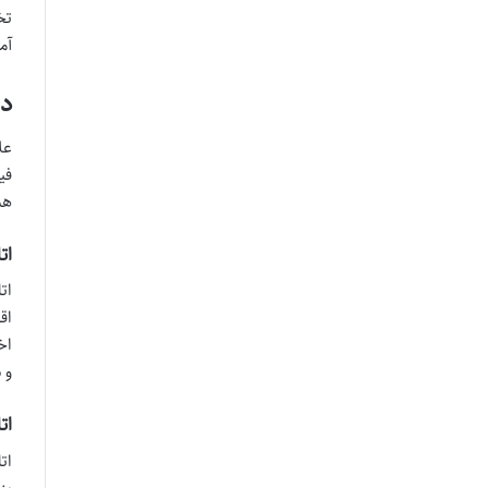
تخ
آم
دس
عل
فی
هس
اتاق
ات
اق
اخ
و 
اتاق
ات