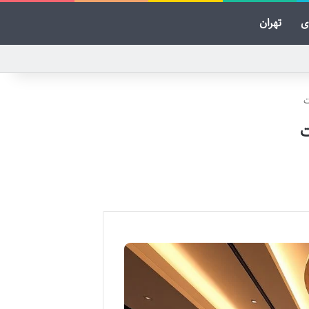
ی
تهران
ت
ت