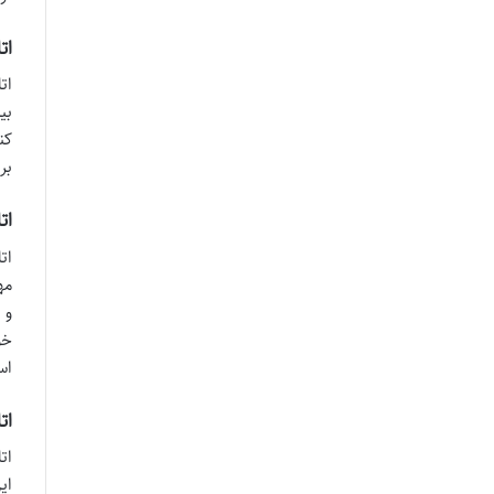
اتا
ات
بی
کن
بر
اتاق
ات
مه
و 
خو
اس
اتاق
ای