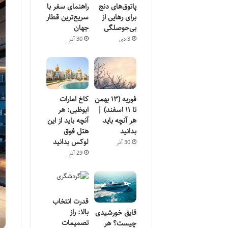
پاتوق‌های دنج
راهنمای سفر با
برای رهایی از
سریع‌ترین قطار
بی‌حوصلگی
جهان
3 دی
30 آذر
فوریه (۱۳ بهمن
کاخ امارات
تا ۱۱ اسفند) |
ابوظبی: هر
هر آنچه باید
آنچه باید از این
بدانید
هتل فوق
لوکس بدانید
30 آذر
29 آذر
قدرت انتخاب
بالا: راز
قایق خورشیدی
تصمیمات
چیست؟ هر