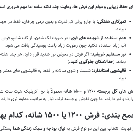
ای حفظ زیبایی و دوام این فرش ها، رعایت چند نکته ساده اما مهم ضروری اس
تمیزکاری هفتگی
:
با جارو برقی کم قدرت و بدون برس چرخان، فقط در جهت
نبینند.
عدم استفاده از شوینده های قوی
:
در صورت لک شدن، از کف شامپو فرش و پ
آب زیاد استفاده نکنید چون رطوبت زیاد باعث پوسیدگی بافت می شود.
نور مستقیم خورشید
:
اگر فرش در معرض نور شدید قرار دارد، هر چند هفته
بماند. (
حدالامکان جلوگیری کنید.
)
قالیشویی استاندارد
:
شست و شوی سالانه را فقط به قالیشویی های معتبر و
نبیند.
 های گل برجسته ۱۲۰۰ و ۱۵۰۰ شانه
معمولاً با نخ اکریلیک هیت ست شده 
ارت و نور دارند، اما چون نقوش برجسته ترند، نیاز به مراقبت مداوم تری دارند
 بندی: فرش ۱۲۰۰ یا ۱۵۰۰ شانه، کدام بهتر است؟
 نهایت انتخاب بین این دو نوع فرش به
نیاز، بودجه و سبک زندگی شما
بستگی د