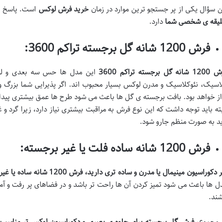
ن سؤال یکی از پر جستجو ترین موارد در زمان
خرید فرش لوکس
است. پاسخ ب
یقه ی شخصی شما
دارد.
فرش 1200 شانه گل برجسته تراکم 3600:
نه گل برجسته تراکم 3600
این مدل ها حس سه بعدی و لوک
اسیک، نئوکلاسیک و مدرن لوکس بسیار محبوب اند. اگر پذیرایی شما بزرگ
از خواهد بود. بافت برجسته ی گل ها باعث می شود طرح ها عمق بیشتری پیدا ک
بته باید توجه داشت که این نوع فرش به مراقبت بیشتری نیاز دارد، زیرا گرد و
ید به صورت منظم جارو شود.
فرش 1200 شانه ساده فلت یا غیر برجسته:
دکوراسیون مینیمال یا مدرن و ساده تری دارید، فرش 1200 شانه ساده یا غیر برجسته انتخابی منطقی ترند
ل ها باعث می شود تمیز کردن آن ها راحت تر باشد و در فضاهای پر رفت و آمد
شند.
 مجموع،
فرش گل برجسته برای جلوه ی بصری و دکوراسیون لوکس تر مناسب