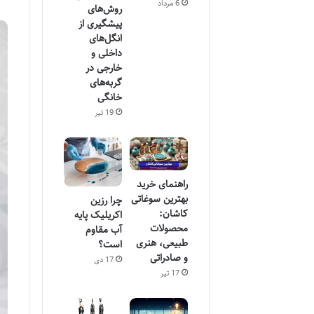
6 مرداد
روش‌های
پیشگیری از
انگل‌های
داخلی و
خارجی در
گربه‌های
خانگی
19 تیر
راهنمای خرید
بهترین سوغاتی
چرا رزین
کاشان:
اکریلیک پایه
محصولات
آب مقاوم
طبیعی، هنری
است؟
و صادراتی
17 دی
17 تیر