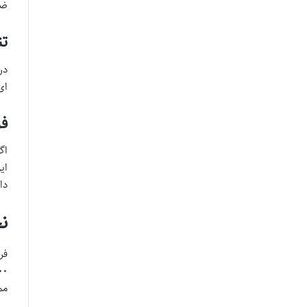
ضخام
تن
در
ای
فرش ۱۵۰۰ 
اگر
ای
دار
نحو
فرش 
مم