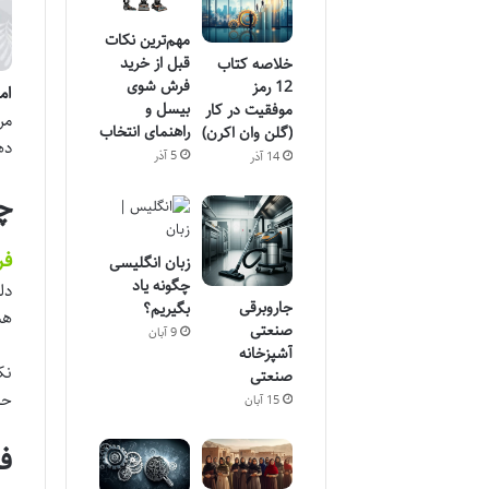
مهم‌ترین نکات
قبل از خرید
خلاصه کتاب
فرش شوی
12 رمز
ام
بیسل و
موفقیت در کار
مر
راهنمای انتخاب
(گلن وان اکرن)
ده
5 آذر
14 آذر
چرا
فرش 
زبان انگلیسی
چگونه یاد
دل
جاروبرقی
بگیریم؟
هستید، ۰۰
صنعتی
9 آبان
آشپزخانه
نکت
صنعتی
حس
15 آبان
فرش ۱۲۰۰