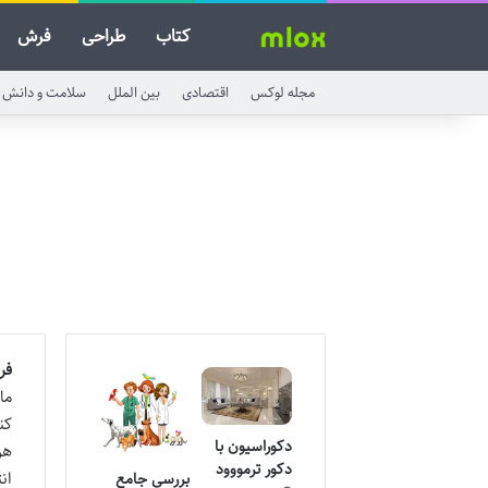
کتاب
طراحی
فرش
مجله لوکس
اقتصادی
بین الملل
سلامت و دانش
فرش ۱۲۰۰ شان
ما
کن
دکوراسیون با
هر
دکور ترمووود
ان
بررسی جامع