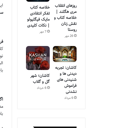
ای
روزهای انقلاب
خلاصه کتاب
مری هگلند |
سل
تفکر انتقادی
خلاصه کتاب و
مایک فیگلیولو
نقش زنان
| نکات کلیدی
روستا
7 مهر
26 مهر
فرش 1200 شا
کل
نو
ال
کاشان: تجربه
با
دیدنی ها و
کاشان؛ شهر
شنیدنی های
گل و گلاب
فراموش
6 خرداد
نشدنی
6 مرداد
اگر 
مد
با
در