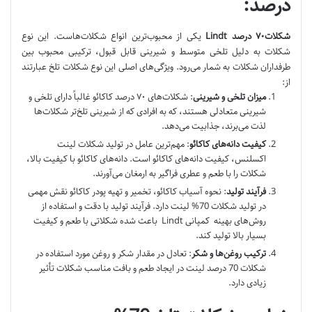
درصد:
شکلات
۷۰
درصد
Lindt
یکی از محبوب‌ترین انواع شکلات‌هاست. این نوع
شکلات به دلیل تلخی متوسط و شیرینی قابل قبول، ترکیبی محبوب بین
طرفداران شکلات به شمار می‌رود. ویژگی‌های اصلی این نوع شکلات تلخ عبارتند
از:
میزان تلخی و شیرینی
: شکلات‌های ۷۰ درصد کاکائو غالباً دارای تلخی و
شیرینی متعادلی هستند، که به افرادی که از شیرینی تلخ‌تر شکلات‌ها
لذت می‌برند، جذابیت می‌دهد.
کیفیت دانه‌های کاکائو
: مهم‌ترین عامل در تولید شکلات لینت
اکسلنس، کیفیت دانه‌های کاکائو است. دانه‌های کاکائو با کیفیت بالا،
شکلات را با طعم و عطری فراگیر به ارمغان می‌آورند.
فرآیند تولید
: نحوه آسیاب کاکائو، تخمیر و تهیه پودر کاکائو نقش مهمی
در تولید شکلات 70% لینت دارد. فرآیند تولید با دقت و استفاده از
روش‌های بهینه کمپانی Lindt باعث شده شکلاتی با طعم و کیفیت
بسیار بالا تولید کند.
ترکیب روغن‌ها و شکر
: تعادل در مقدار شکر و روغن مورد استفاده در
شکلات 70 درصد لینت در ایجاد طعم و بافت مناسب شکلات تأثیر
زیادی دارد.