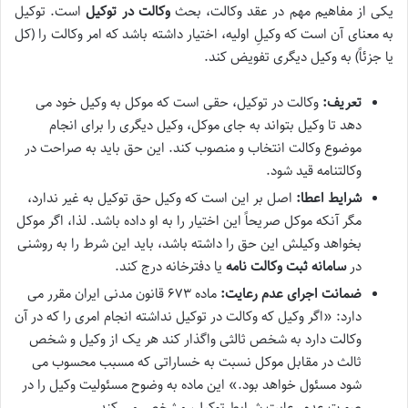
یکی از مفاهیم مهم در عقد وکالت، بحث
وکالت در توکیل
است. توکیل
به معنای آن است که وکیلِ اولیه، اختیار داشته باشد که امر وکالت را (کل
یا جزئاً) به وکیل دیگری تفویض کند.
تعریف:
وکالت در توکیل، حقی است که موکل به وکیل خود می
دهد تا وکیل بتواند به جای موکل، وکیل دیگری را برای انجام
موضوع وکالت انتخاب و منصوب کند. این حق باید به صراحت در
وکالتنامه قید شود.
شرایط اعطا:
اصل بر این است که وکیل حق توکیل به غیر ندارد،
مگر آنکه موکل صریحاً این اختیار را به او داده باشد. لذا، اگر موکل
بخواهد وکیلش این حق را داشته باشد، باید این شرط را به روشنی
در
سامانه ثبت وکالت نامه
یا دفترخانه درج کند.
ضمانت اجرای عدم رعایت:
ماده ۶۷۳ قانون مدنی ایران مقرر می
دارد: «اگر وکیل که وکالت در توکیل نداشته انجام امری را که در آن
وکالت دارد به شخص ثالثی واگذار کند هر یک از وکیل و شخص
ثالث در مقابل موکل نسبت به خساراتی که مسبب محسوب می
شود مسئول خواهد بود.» این ماده به وضوح مسئولیت وکیل را در
صورت عدم رعایت شرایط توکیل، مشخص می کند.