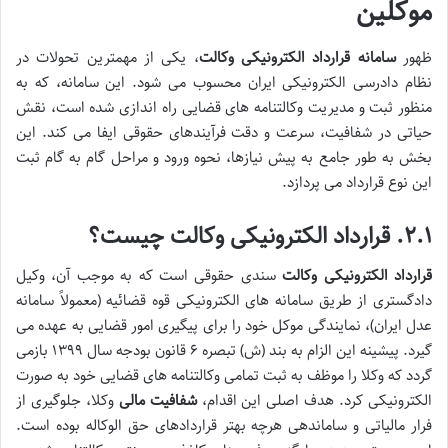
موکلین
ظهور
سامانه قرارداد الکترونیکی وکالت
، یکی از مهمترین تحولات در
نظام دادرسی الکترونیکی ایران محسوب می شود. این سامانه، که به
منظور ثبت و مدیریت وکالتنامه های قضایی راه اندازی شده است، نقش
حیاتی در شفافیت، سرعت و دقت فرآیندهای حقوقی ایفا می کند. این
بخش به طور جامع به پیش نیازها، نحوه ورود و مراحل گام به گام ثبت
این نوع قرارداد می پردازد.
۲.۱. قرارداد الکترونیکی وکالت چیست؟
قرارداد الکترونیکی وکالت
سندی حقوقی است که به موجب آن، وکیل
دادگستری از طریق سامانه های الکترونیکی قوه قضائیه (معمولاً سامانه
عدل ایران)، نمایندگی موکل خود را برای پیگیری امور قضایی به عهده می
گیرد. پیشینه این الزام به بند (ش) تبصره ۶ قانون بودجه سال ۱۳۹۹ بازمی
گردد که وکلا را موظف به ثبت تمامی وکالتنامه های قضایی خود به صورت
الکترونیکی کرد. هدف اصلی این اقدام،
شفافیت مالی
وکلا، جلوگیری از
فرار مالیاتی و ساماندهی هرچه بهتر قراردادهای حق الوکاله بوده است.