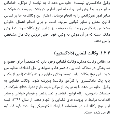
وکیل دادگستری نیست) اجازه می دهد تا به نیابت از موکل، اقداماتی
نظیر خرید و فروش اموال، انجام امور اداری، دریافت وجوه، ثبت شرکت و
سایر امور غیرترافعی را به انجام برساند. اعتبار این وکالتنامه ها بر اساس
قانون مدنی و سایر قوانین مرتبط است و برای انجام اعمال حقوقی
مشخص به کار می روند. یک نمونه بارز از این نوع وکالت، وکالت فروش
ملک است که در آن موکل به وکیل خود اختیار فروش یک مال مشخص
را می دهد.
۱.۲.۲. وکالت قضایی (دادگستری)
در مقابل وکالت مدنی،
وکالت قضایی
وجود دارد که منحصراً برای حضور و
نمایندگی در محاکم قضایی، دادسراها، و شوراهای حل اختلاف تنظیم می
شود. این نوع وکالت باید توسط وکلای دارای پروانه وکالت (اعم از وکیل
پایه یک دادگستری یا کارآموز وکالت) پذیرفته شود. وکالت قضایی به
وکیل اجازه می دهد تا به نیابت از موکل خود، طرح دعوا، دفاع، شرکت در
جلسات دادرسی، ارائه لوایح، تقاضای تجدیدنظر و فرجام خواهی و سایر
اقدامات مرتبط با پرونده های قضایی را انجام دهد. از سال ۱۳۹۹، ثبت
این نوع وکالتنامه در «سامانه قرارداد الکترونیکی وکالت» قوه قضائیه
الزامی شده است.