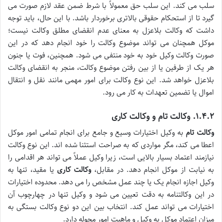
سلب می کند. این سلب حق معمولاً با شرط ضمن عقد لازم صورت می
گیرد تا از استحکام حقوقی بالاتری برخوردار باشد. با این حال، باید توجه
داشت که وکالت بلاعزل به معنای عدم انقضای مطلق وکالت نیست؛
موکل همچنان می تواند موضوع وکالت را خود انجام دهد که در این
صورت وکالت وکیل خود به خود منتفی می شود. همچنین، فوت یا جنون
هر یک از طرفین یا از بین رفتن موضوع وکالت، منجر به انقضای وکالت
بلاعزل خواهد شد. این نوع وکالت برای امور مهمی مانند نقل و انتقال
اموال یا تضمین تعهدات به کار می رود.
۱.۴.۲. وکالت تام و وکالت کاری
وکالت تام
به وکیل اختیارات وسیع و جامع برای انجام تمامی امور موکل
اعطا می کند، مگر مواردی که به صراحت استثنا شده اند. این نوع وکالت
نیازمند اعتماد بسیار بالایی است، زیرا وکیل عملاً می تواند هر اقدامی را
به نیابت از موکل انجام دهد. در مقابل،
وکالت کاری
یا مقید، تنها به
وکیل اجازه انجام یک یا چند عمل مشخص را می دهد. محدوده اختیارات
در این وکالتنامه به دقت تعیین می شود و وکیل تنها در چهارچوب آن
اختیارات می تواند عمل کند. انتخاب بین این دو نوع وکالت بستگی به
میزان اعتماد موکل به وکیل و ماهیت امور محوله دارد.