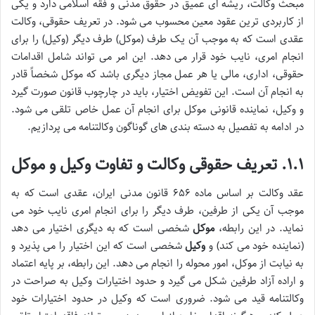
مبحث وکالت، ریشه ای عمیق در حقوق مدنی و فقه اسلامی دارد و یکی
از کاربردی ترین عقود معین محسوب می شود. در تعریف حقوقی، وکالت
عقدی است که به موجب آن یک طرف (موکل) طرف دیگر (وکیل) را برای
انجام امری، نایب خود قرار می دهد. این امر می تواند شامل اقدامات
حقوقی، اداری، مالی یا هر عمل مجاز دیگری باشد که موکل شخصاً قادر
به انجام آن است. این تفویض اختیار، باید در چارچوب قانون صورت گیرد
و وکیل، نماینده قانونی موکل برای انجام آن عمل خاص تلقی می شود.
در ادامه به تفصیل به دسته بندی های گوناگون وکالتنامه می پردازیم.
۱.۱. تعریف حقوقی وکالت و تفاوت وکیل و موکل
عقد وکالت بر اساس ماده ۶۵۶ قانون مدنی ایران، عقدی است که به
موجب آن یکی از طرفین، طرف دیگر را برای انجام امری نایب خود می
نماید. در این رابطه،
موکل
شخصی است که به دیگری اختیار می دهد
(نماینده خود می کند) و
وکیل
شخصی است که این اختیار را می پذیرد و
به نیابت از موکل، امور محوله را انجام می دهد. این رابطه، بر پایه اعتماد
و اراده آزاد طرفین شکل می گیرد و حدود اختیارات وکیل به صراحت در
وکالتنامه قید می شود. ضروری است که وکیل در حدود اختیارات خود