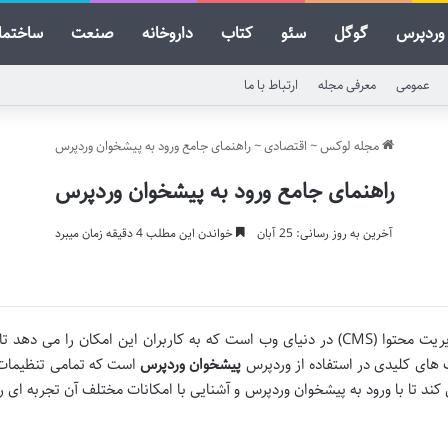
وردپرس
گوگل
سئو
کتاب
داروخانه
صنعت
ساختما
عمومی
معرفی مجله
ارتباط با ما
مجله لوکس
~
اقتصادی
~
راهنمای جامع ورود به پیشخوان وردپرس
راهنمای جامع ورود به پیشخوان وردپرس
آخرین به روز رسانی: 25 آبان
خواندن این مطلب 4 دقیقه زمان میبرد
وردپرس یکی از محبوب ترین سیستم های مدیریت محتوا (CMS) در دنیای وب است که به کاربر
 های کلیدی در استفاده از وردپرس
پیشخوان وردپرس
است که تمامی تنظیمات و
 کند تا با ورود به پیشخوان وردپرس و آشنایی با امکانات مختلف آن تجربه ای