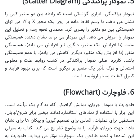
5. نمودار پراکندگی (Scatter Diagram)
نمودار پراکندگی، ابزاری گرافیکی است که رابطه بین دو متغیر کمی را
نشان می دهد. با رسم نقاط داده بر روی یک محور X و Y، می توان
همبستگی بین دو متغیر را بصری کرد. محمدی نحوه رسم و تحلیل این
نمودار را آموزش می دهد. این نمودار می تواند نشان دهنده همبستگی
مثبت (با افزایش یک متغیر، دیگری نیز افزایش می یابد)، همبستگی
منفی (با افزایش یک متغیر، دیگری کاهش می یابد)، یا عدم همبستگی
باشد. کاربرد اصلی نمودار پراکندگی در کشف روابط علت و معلولی
احتمالی و درک تأثیر یک متغیر بر دیگری است که برای بهبود فرآیند و
کنترل کیفیت بسیار ارزشمند است.
6. فلوچارت (Flowchart)
فلوچارت یا نمودار جریان، نمایش گرافیکی گام به گام یک فرآیند است.
این ابزار با استفاده از نمادهای استاندارد (مانند بیضی برای شروع/پایان،
مستطیل برای عملیات، الماس برای تصمیم گیری) و پیکان ها برای نشان
دادن جهت جریان، فرآیند را به وضوح تشریح می کند. کتاب به معرفی
این نمادها و نحوه طراحی یک فلوچارت مؤثر می پردازد. فلوچارت به