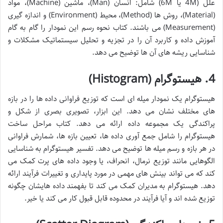
علل (4M یا 6M) شامل: انسان (Man)، ماشین (Machine)، مواد
(Material)، روش ها (Method)، محیط (Environment) و اندازه گیری
(Measurement) می باشند. کتاب نحوه رسم این نمودار را گام به گام
آموزش داده و کاربرد آن را در تجزیه و تحلیل سیستماتیک مشکلات و
شناسایی ریشه های آن ها توضیح می دهد.
4. هیستوگرام (Histogram)
هیستوگرام یک نمودار میله ای است که توزیع فراوانی داده ها را در بازه
های مختلف نشان می دهد. این ابزار، تصویری بصری از شکل و
پراکندگی یک مجموعه داده ارائه می دهد. کتاب مراحل ساخت
هیستوگرام را شامل جمع آوری داده ها، تعیین بازه ها، شمارش فراوانی
در هر بازه و رسم میله ها توضیح می دهد. تفسیر هیستوگرام به شناسایی
الگوهایی مانند توزیع نرمال، انحراف، یا وجود داده های پرت کمک می
کند که می تواند بینش های مهمی در مورد پایداری و تغییرات فرآیند ارائه
دهد. هیستوگرام به مدیران کمک می کند تا بفهمند داده هایشان چگونه
توزیع شده اند و آیا فرآیند در محدوده قابل قبول کار می کند یا خیر.