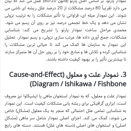
نمودار پارتو، بر اساس اصل پارتو (قانون 80/20) عمل می کند که بیان
می دارد تقریباً 80 درصد مشکلات از 20 درصد علل ریشه ای ناشی می
شوند. این نمودار میله ای، فراوانی یا تأثیر مشکلات را به ترتیب نزولی
نشان می دهد و یک خط تجمعی درصد نیز بر روی آن رسم می شود.
محمدی مراحل ساخت نمودار پارتو را تشریح می کند: شناسایی
مشکلات، جمع آوری داده ها، مرتب سازی نزولی، و رسم نمودار. تحلیل
این نمودار به سازمان ها کمک می کند تا حیاتی ترین مشکلات را
شناسایی کرده و تلاش ها و منابع خود را بر روی حل آن ها متمرکز سازند
تا بیشترین تأثیر را بر بهبود کیفیت داشته باشند.
3. نمودار علت و معلول (Cause-and-Effect
Diagram / Ishikawa / Fishbone)
نمودار علت و معلول، که به نمودار استخوان ماهی یا ایشیکاوا نیز معروف
است، ابزاری گرافیکی برای ریشه یابی مشکلات کیفیت است. این نمودار
به شناسایی تمامی علل احتمالی که منجر به یک معلول (مشکل) خاص
می شوند، کمک می کند. اجزای اصلی نمودار شامل سر ماهی (مشکل
اصلی) و استخوان های اصلی (دسته های علل) هستند. دسته های رایج