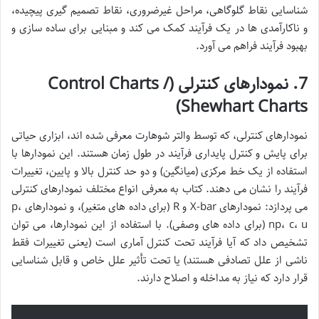
شناسایی نقاط گلوگاهی، مراحل غیرضروری، نقاط تصمیم گیری پیچیده،
و ناکارآمدی ها در یک فرآیند کمک می کند و مبنایی برای ساده سازی و
بهبود فرآیند فراهم می آورد.
7. نمودارهای کنترلی (Control Charts /
Shewhart Charts)
نمودارهای کنترلی، که توسط والتر شوهارت معرفی شده اند، ابزاری حیاتی
برای پایش و کنترل پایداری فرآیند در طول زمان هستند. این نمودارها با
استفاده از یک خط مرکزی (میانگین) و دو حد کنترل بالا و پایین، تغییرات
فرآیند را نشان می دهند. کتاب به معرفی انواع مختلف نمودارهای کنترلی
می پردازد: نمودارهای X-bar و R (برای داده های متغیر)، و نمودارهای p،
np، c، u (برای داده های وصفی). با استفاده از این نمودارها، می توان
تشخیص داد که آیا فرآیند تحت کنترل آماری است (یعنی تغییرات فقط
ناشی از علل تصادفی هستند) یا تحت تأثیر علل خاص و قابل شناسایی
قرار دارد که نیاز به مداخله و اصلاح دارند.