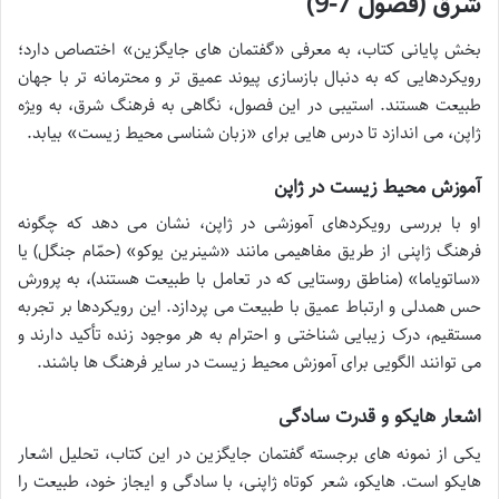
شرق (فصول 7-9)
بخش پایانی کتاب، به معرفی «گفتمان های جایگزین» اختصاص دارد؛
رویکردهایی که به دنبال بازسازی پیوند عمیق تر و محترمانه تر با جهان
طبیعت هستند. استیبی در این فصول، نگاهی به فرهنگ شرق، به ویژه
ژاپن، می اندازد تا درس هایی برای «زبان شناسی محیط زیست» بیابد.
آموزش محیط زیست در ژاپن
او با بررسی رویکردهای آموزشی در ژاپن، نشان می دهد که چگونه
فرهنگ ژاپنی از طریق مفاهیمی مانند «شینرین یوکو» (حمّام جنگل) یا
«ساتویاما» (مناطق روستایی که در تعامل با طبیعت هستند)، به پرورش
حس همدلی و ارتباط عمیق با طبیعت می پردازد. این رویکردها بر تجربه
مستقیم، درک زیبایی شناختی و احترام به هر موجود زنده تأکید دارند و
می توانند الگویی برای آموزش محیط زیست در سایر فرهنگ ها باشند.
اشعار هایکو و قدرت سادگی
یکی از نمونه های برجسته گفتمان جایگزین در این کتاب، تحلیل اشعار
هایکو است. هایکو، شعر کوتاه ژاپنی، با سادگی و ایجاز خود، طبیعت را