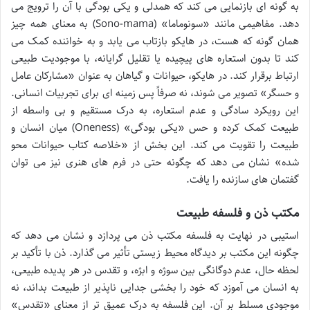
به گونه ای بازنمایی می کند که همدلی و یکی بودگی با آن را ترویج می
دهد. مفاهیمی مانند «سونوماما» (Sono-mama) به معنای همه چیز
همان گونه که هست، در هایکو بازتاب می یابد و به خواننده کمک می
کند تا بدون استعاره های پیچیده یا تقلیل گرایانه، با موجودیت طبیعی
ارتباط برقرار کند. در هایکو، حیوانات و گیاهان به عنوان «مشارکان عامل
و حسگر» تصویر می شوند، نه صرفاً پس زمینه ای برای تجربیات انسانی.
این رویکرد سادگی و عدم استعاره، به درک مستقیم و بی واسطه از
طبیعت کمک کرده و حس «یکی بودگی» (Oneness) میان انسان و
طبیعت را تقویت می کند. این بخش از «خلاصه کتاب حیوانات محو
شده» نشان می دهد که چگونه حتی در فرم های هنری نیز می توان
گفتمان های سازنده را یافت.
مکتب ذن و فلسفه طبیعت
استیبی در نهایت به فلسفه مکتب ذن می پردازد و نشان می دهد که
چگونه این مکتب بر دیدگاه محیط زیستی تأثیر می گذارد. ذن با تأکید بر
لحظه حال، عدم دوگانگی بین سوژه و ابژه، و تقدس در هر پدیده طبیعی،
به انسان می آموزد که خود را بخشی جدایی ناپذیر از طبیعت بداند، نه
موجودی مسلط بر آن. این فلسفه به درک عمیق تر از معنای «تقدس»