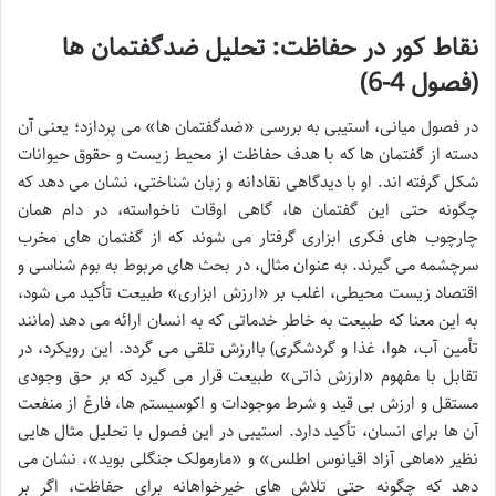
نقاط کور در حفاظت: تحلیل ضدگفتمان ها
(فصول 4-6)
در فصول میانی، استیبی به بررسی «ضدگفتمان ها» می پردازد؛ یعنی آن
دسته از گفتمان ها که با هدف حفاظت از محیط زیست و حقوق حیوانات
شکل گرفته اند. او با دیدگاهی نقادانه و زبان شناختی، نشان می دهد که
چگونه حتی این گفتمان ها، گاهی اوقات ناخواسته، در دام همان
چارچوب های فکری ابزاری گرفتار می شوند که از گفتمان های مخرب
سرچشمه می گیرند. به عنوان مثال، در بحث های مربوط به بوم شناسی و
اقتصاد زیست محیطی، اغلب بر «ارزش ابزاری» طبیعت تأکید می شود،
به این معنا که طبیعت به خاطر خدماتی که به انسان ارائه می دهد (مانند
تأمین آب، هوا، غذا و گردشگری) باارزش تلقی می گردد. این رویکرد، در
تقابل با مفهوم «ارزش ذاتی» طبیعت قرار می گیرد که بر حق وجودی
مستقل و ارزش بی قید و شرط موجودات و اکوسیستم ها، فارغ از منفعت
آن ها برای انسان، تأکید دارد. استیبی در این فصول با تحلیل مثال هایی
نظیر «ماهی آزاد اقیانوس اطلس» و «مارمولک جنگلی بوید»، نشان می
دهد که چگونه حتی تلاش های خیرخواهانه برای حفاظت، اگر بر