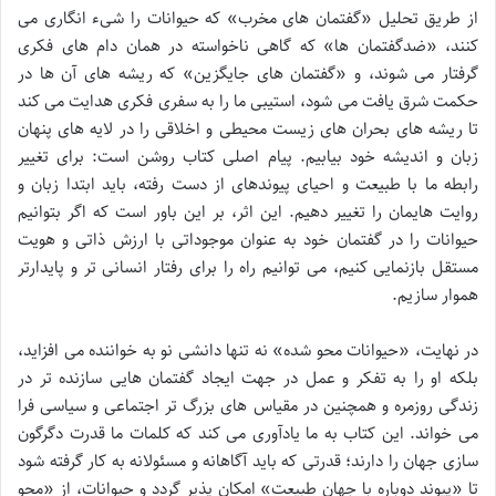
از طریق تحلیل «گفتمان های مخرب» که حیوانات را شیء انگاری می
کنند، «ضدگفتمان ها» که گاهی ناخواسته در همان دام های فکری
گرفتار می شوند، و «گفتمان های جایگزین» که ریشه های آن ها در
حکمت شرق یافت می شود، استیبی ما را به سفری فکری هدایت می کند
تا ریشه های بحران های زیست محیطی و اخلاقی را در لایه های پنهان
زبان و اندیشه خود بیابیم. پیام اصلی کتاب روشن است: برای تغییر
رابطه ما با طبیعت و احیای پیوندهای از دست رفته، باید ابتدا زبان و
روایت هایمان را تغییر دهیم. این اثر، بر این باور است که اگر بتوانیم
حیوانات را در گفتمان خود به عنوان موجوداتی با ارزش ذاتی و هویت
مستقل بازنمایی کنیم، می توانیم راه را برای رفتار انسانی تر و پایدارتر
هموار سازیم.
در نهایت، «حیوانات محو شده» نه تنها دانشی نو به خواننده می افزاید،
بلکه او را به تفکر و عمل در جهت ایجاد گفتمان هایی سازنده تر در
زندگی روزمره و همچنین در مقیاس های بزرگ تر اجتماعی و سیاسی فرا
می خواند. این کتاب به ما یادآوری می کند که کلمات ما قدرت دگرگون
سازی جهان را دارند؛ قدرتی که باید آگاهانه و مسئولانه به کار گرفته شود
تا «پیوند دوباره با جهان طبیعت» امکان پذیر گردد و حیوانات، از «محو