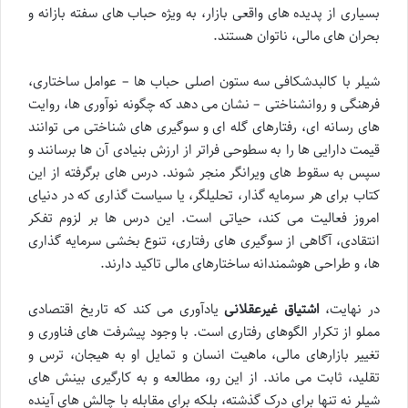
بسیاری از پدیده های واقعی بازار، به ویژه حباب های سفته بازانه و
بحران های مالی، ناتوان هستند.
شیلر با کالبدشکافی سه ستون اصلی حباب ها – عوامل ساختاری،
فرهنگی و روانشناختی – نشان می دهد که چگونه نوآوری ها، روایت
های رسانه ای، رفتارهای گله ای و سوگیری های شناختی می توانند
قیمت دارایی ها را به سطوحی فراتر از ارزش بنیادی آن ها برسانند و
سپس به سقوط های ویرانگر منجر شوند. درس های برگرفته از این
کتاب برای هر سرمایه گذار، تحلیلگر، یا سیاست گذاری که در دنیای
امروز فعالیت می کند، حیاتی است. این درس ها بر لزوم تفکر
انتقادی، آگاهی از سوگیری های رفتاری، تنوع بخشی سرمایه گذاری
ها، و طراحی هوشمندانه ساختارهای مالی تاکید دارند.
در نهایت،
اشتیاق غیرعقلانی
یادآوری می کند که تاریخ اقتصادی
مملو از تکرار الگوهای رفتاری است. با وجود پیشرفت های فناوری و
تغییر بازارهای مالی، ماهیت انسان و تمایل او به هیجان، ترس و
تقلید، ثابت می ماند. از این رو، مطالعه و به کارگیری بینش های
شیلر نه تنها برای درک گذشته، بلکه برای مقابله با چالش های آینده