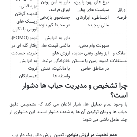
نرخ های بهره پایین،
باور به امن بودن
بهره قبلی،
اوراق
سیاست های پولی
اوراق قرضه،
نادیده گرفتن
قرضه
انبساطی، ابزارهای
جستجوی بازدهی
ریسک های
مالی پیچیده
در محیط کم بازده
تورمی یا نکول
باور به افزایش
فومو (FOMO)،
سهولت وام دهی،
دائمی قیمت ها،
رفتار گله ای در
املاک و
ابزارهای رهنی جدید،
ارزش های
خرید، حسادت
مستغلات
کمبود زمین یا مسکن
خانوادگی مرتبط
به افزایش
در مناطق خاص
با مالکیت، نقش
ثروت
واسطه ها
همسایگان
چرا تشخیص و مدیریت حباب ها دشوار
است؟
با وجود تمام تحلیل ها، شیلر اذعان می کند که تشخیص دقیق
حباب ها و زمان ترکیدن آن ها به شدت دشوار است. این دشواری از
چند عامل ناشی می شود:
عدم قطعیت در ارزش بنیادی:
تعیین ارزش ذاتی یک دارایی،