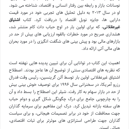
نوسانات بازار و رابطه بین رفتار انسانی و اقتصاد، شناخته می شود.
او در سال ۲۰۱۳ به دلیل تحلیل های تجربی خود در مورد قیمت
دارایی ها، جایزه نوبل اقتصاد را دریافت کرد. کتاب
اشتیاق
غیرعقلانی
، که برای اولین بار در اوج حباب دات کام منتشر شد،
هشداری صریح در مورد خطرات بالقوه ارزیابی های بیش از حد در
بازارهای مالی بود و پیش بینی های شگفت انگیزی را در مورد بحران
های مالی آتی ارائه داد.
اهمیت این کتاب در توانایی آن برای تبیین پدیده هایی نهفته است
که نظریه های اقتصادی سنتی از توضیح آن ها عاجز بودند. اصطلاح
اشتیاق غیرعقلانی اولین بار توسط آلن گرینسپن، رئیس وقت فدرال
رزرو آمریکا، در سخنرانی سال ۱۹۹۶ برای توصیف خوش بینی بیش
از حد در بازار سهام به کار رفت. شیلر این اصطلاح را بسط داد و آن
را به چارچوبی جامع برای درک چگونگی شکل گیری و دوام حباب
های سفته بازانه تبدیل کرد. درک این مفاهیم برای سرمایه گذاران
جهت محافظت از خود در برابر تصمیمات هیجانی، و برای سیاست
گذاران جهت طراحی استراتژی های موثرتر برای ثبات اقتصادی،
حیاتی است.