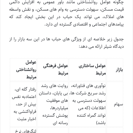
چگونه عوامل روانشناختی مانند باور عمومی به افزایش دائمی
قیمت مسکن، سهولت دسترسی به وام های مسکن، و نقش واسطه
های املاک، می تواند یک حباب در این بخش ایجاد کند که
پیامدهای اجتماعی و اقتصادی گسترده ای دارد.
جدول زیر خلاصه ای از ویژگی های حباب ها در این سه بازار را از
دیدگاه شیلر ارائه می دهد:
عوامل
عوامل ساختاری
عوامل فرهنگی
بازار
روانشناختی
مرتبط
مرتبط
مرتبط
نوآوری های فناورانه،
روایت های رشد
رفتار گله ای،
رشد سریع شرکت ها،
بی پایان، داستان
اعتمادبه نفس
سهولت دسترسی به
های موفقیت
سهام
بیش از حد،
اطلاعات (که می
میلیاردرها،
فراواکنشی به
تواند گمراه کننده
پوشش گسترده
اخبار مثبت
باشد)
رسانه ای
لنگرهای نرخ