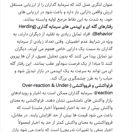
عنوان لنگری عمل کند که سرمایه گذاران را از ارزیابی مستقل
ارزش واقعی دارایی باز دارد و باعث شود در ارزیابی های
خود، به شدت به این نقاط مرجع اولیه وابسته بمانند.
رفتارهای گله ای و اپیدمی های سرمایه گذاری (Herding
Behavior):
افراد تمایل زیادی به تقلید از دیگران دارند، به
ویژه در شرایط عدم اطمینان. وقتی تعداد زیادی از سرمایه
گذاران به سمت یک دارایی خاص هجوم می آورند، دیگران
نیز تمایل پیدا می کنند که بدون تحلیل عمیق، از آن ها پیروی
کنند تا مبادا از یک فرصت سودآور عقب بمانند. این رفتار گله
ای می تواند به سرعت به یک اپیدمی در بازار تبدیل شود و
حباب را به طرز چشمگیری بزرگ کند.
فراواکنشی و فروواکنشی (Over-reaction & Under-
reaction):
سرمایه گذاران ممکن است به اخبار و رویدادهای
بازار واکنش های نامتناسبی نشان دهند. فراواکنشی به معنای
واکنش بیش از حد به اخبار (معمولاً اخبار مثبت) است که
باعث می شود قیمت ها بیش از حد افزایش یابند. در مقابل،
فروواکنشی به معنای واکنش کمتر از حد به اخبار (معمولاً
اخبار منفی یا تغییرات تدریجی) است که باعث می شود بازار