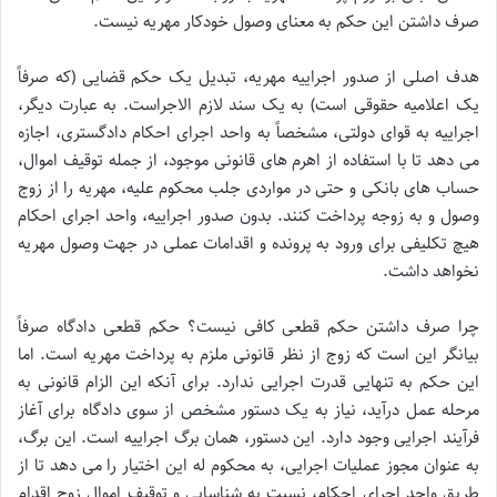
صرف داشتن این حکم به معنای وصول خودکار مهریه نیست.
هدف اصلی از صدور اجراییه مهریه، تبدیل یک حکم قضایی (که صرفاً
یک اعلامیه حقوقی است) به یک سند لازم الاجراست. به عبارت دیگر،
اجراییه به قوای دولتی، مشخصاً به واحد اجرای احکام دادگستری، اجازه
می دهد تا با استفاده از اهرم های قانونی موجود، از جمله توقیف اموال،
حساب های بانکی و حتی در مواردی جلب محکوم علیه، مهریه را از زوج
وصول و به زوجه پرداخت کنند. بدون صدور اجراییه، واحد اجرای احکام
هیچ تکلیفی برای ورود به پرونده و اقدامات عملی در جهت وصول مهریه
نخواهد داشت.
چرا صرف داشتن حکم قطعی کافی نیست؟ حکم قطعی دادگاه صرفاً
بیانگر این است که زوج از نظر قانونی ملزم به پرداخت مهریه است. اما
این حکم به تنهایی قدرت اجرایی ندارد. برای آنکه این الزام قانونی به
مرحله عمل درآید، نیاز به یک دستور مشخص از سوی دادگاه برای آغاز
فرآیند اجرایی وجود دارد. این دستور، همان برگ اجراییه است. این برگ،
به عنوان مجوز عملیات اجرایی، به محکوم له این اختیار را می دهد تا از
طریق واحد اجرای احکام، نسبت به شناسایی و توقیف اموال زوج اقدام