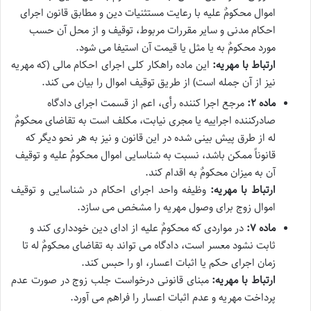
اموال محکومٌ علیه با رعایت مستثنیات دین و مطابق قانون اجرای
احکام مدنی و سایر مقررات مربوط، توقیف و از محل آن حسب
مورد محکومٌ به یا مثل یا قیمت آن استیفا می شود.
ارتباط با مهریه:
این ماده راهکار کلی اجرای احکام مالی (که مهریه
نیز از آن جمله است) از طریق توقیف اموال را بیان می کند.
ماده ۲:
مرجع اجرا کننده رأی، اعم از قسمت اجرای دادگاه
صادرکننده اجراییه یا مجری نیابت، مکلف است به تقاضای محکومٌ
له از طرق پیش بینی شده در این قانون و نیز به هر نحو دیگر که
قانوناً ممکن باشد، نسبت به شناسایی اموال محکومٌ علیه و توقیف
آن به میزان محکومٌ به اقدام کند.
ارتباط با مهریه:
وظیفه واحد اجرای احکام در شناسایی و توقیف
اموال زوج برای وصول مهریه را مشخص می سازد.
ماده ۷:
در مواردی که محکومٌ علیه از ادای دین خودداری کند و
ثابت نشود معسر است، دادگاه می تواند به تقاضای محکومٌ له تا
زمان اجرای حکم یا اثبات اعسار، او را حبس کند.
ارتباط با مهریه:
مبنای قانونی درخواست جلب زوج در صورت عدم
پرداخت مهریه و عدم اثبات اعسار را فراهم می آورد.