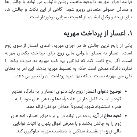
فرآیند اجرای مهریه، با وجود ماهیت روشن قانونی، می تواند با چالش ها
و مسائل حقوقی متعددی روبرو شود. آگاهی از این نکات و چالش ها،
برای زوجه و وکیل ایشان، از اهمیت بسزایی برخوردار است.
۱. اعسار از پرداخت مهریه
یکی از رایج ترین چالش ها در اجرای مهریه، ادعای اعسار از سوی زوج
است. اعسار به معنای ناتوانی مالی زوج برای پرداخت یکجای مهریه
است. اگر زوج ثابت کند که توانایی پرداخت مهریه به صورت یکجا را
ندارد، دادگاه ممکن است حکم به تقسیط مهریه بدهد. این امر به معنای
نفی حق مهریه نیست، بلکه تنها شیوه پرداخت آن را تغییر می دهد.
توضیح دعوای اعسار:
زوج باید دعوای اعسار را به دادگاه تقدیم
کرده و لیست کامل دارایی ها، درآمدها و بدهی های خود را به
همراه استشهاد شهود (معمولاً حداقل دو نفر) ارائه دهد.
نحوه دفاع از آن:
زوجه می تواند در برابر دعوای اعسار، ادعاهای
زوج را به چالش بکشد و با معرفی اموال پنهان یا اثبات توانایی
مالی زوج، از تقسیط سنگین یا نامناسب مهریه جلوگیری کند.