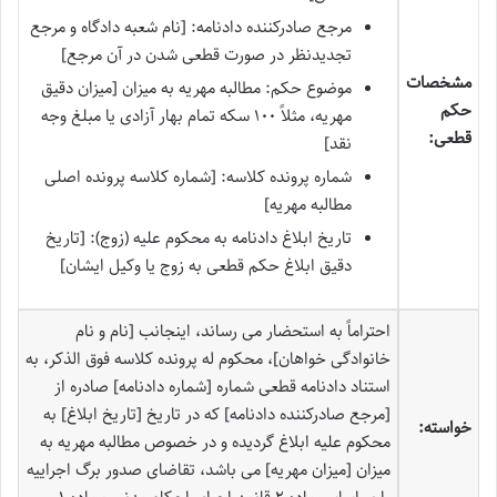
مرجع صادرکننده دادنامه: [نام شعبه دادگاه و مرجع
تجدیدنظر در صورت قطعی شدن در آن مرجع]
مشخصات
موضوع حکم: مطالبه مهریه به میزان [میزان دقیق
حکم
مهریه، مثلاً ۱۰۰ سکه تمام بهار آزادی یا مبلغ وجه
قطعی:
نقد]
شماره پرونده کلاسه: [شماره کلاسه پرونده اصلی
مطالبه مهریه]
تاریخ ابلاغ دادنامه به محکوم علیه (زوج): [تاریخ
دقیق ابلاغ حکم قطعی به زوج یا وکیل ایشان]
احتراماً به استحضار می رساند، اینجانب [نام و نام
خانوادگی خواهان]، محکوم له پرونده کلاسه فوق الذکر، به
استناد دادنامه قطعی شماره [شماره دادنامه] صادره از
[مرجع صادرکننده دادنامه] که در تاریخ [تاریخ ابلاغ] به
خواسته:
محکوم علیه ابلاغ گردیده و در خصوص مطالبه مهریه به
میزان [میزان مهریه] می باشد، تقاضای صدور برگ اجراییه