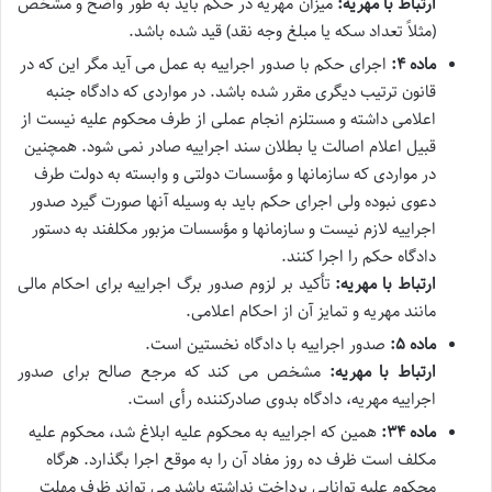
ارتباط با مهریه:
میزان مهریه در حکم باید به طور واضح و مشخص
(مثلاً تعداد سکه یا مبلغ وجه نقد) قید شده باشد.
ماده ۴:
اجرای حکم با صدور اجراییه به عمل می آید مگر این که در
قانون ترتیب دیگری مقرر شده باشد. در مواردی که دادگاه جنبه
اعلامی داشته و مستلزم انجام عملی از طرف محکوم علیه نیست از
قبیل اعلام اصالت یا بطلان سند اجراییه صادر نمی شود. همچنین
در مواردی که سازمانها و مؤسسات دولتی و وابسته به دولت طرف
دعوی نبوده ولی اجرای حکم باید به وسیله آنها صورت گیرد صدور
اجراییه لازم نیست و سازمانها و مؤسسات مزبور مکلفند به دستور
دادگاه حکم را اجرا کنند.
ارتباط با مهریه:
تأکید بر لزوم صدور برگ اجراییه برای احکام مالی
مانند مهریه و تمایز آن از احکام اعلامی.
ماده ۵:
صدور اجراییه با دادگاه نخستین است.
ارتباط با مهریه:
مشخص می کند که مرجع صالح برای صدور
اجراییه مهریه، دادگاه بدوی صادرکننده رأی است.
ماده ۳۴:
همین که اجراییه به محکوم علیه ابلاغ شد، محکوم علیه
مکلف است ظرف ده روز مفاد آن را به موقع اجرا بگذارد. هرگاه
محکوم علیه توانایی پرداخت نداشته باشد می تواند ظرف مهلت