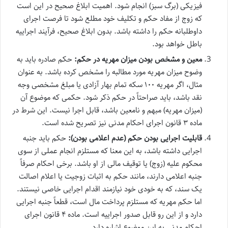
فیزیکی (برگ سبز) انجام شود. اهمیت ابلاغ صحیح در این است
که زوج از مفاد حکم و تکلیف خود مطلع شود تا فرصت اجرای
داوطلبانه حکم را داشته باشد. بدون ابلاغ صحیح، فرآیند اجراییه
باطل خواهد بود.
معین و مشخص بودن میزان مهریه در حکم:
حکم صادره باید به
وضوح میزان مهریه مورد مطالبه را مشخص کرده باشد. به عنوان
مثال، اگر مهریه ۱۰۰ سکه تمام بهار آزادی یا مبلغ مشخصی وجه
نقد باشد، باید صراحتاً در حکم ذکر شود. حکمی که موضوع آن
(میزان مهریه) مبهم و نامعین باشد، قابل اجرا نیست. این شرط در
ماده ۳ قانون اجرای احکام مدنی نیز تصریح شده است.
قابلیت اجرایی بودن حکم (عدم اعلامی بودن):
حکم باید جنبه
اجرایی داشته باشد، به این معنا که مستلزم انجام عملی از سوی
محکوم علیه (زوج) یا توقیف مالی از او باشد. برخی احکام صرفاً
جنبه اعلامی دارند، مانند حکم به اثبات زوجیت یا اعلام اصالت
یک سند، که به خودی خود نیازمند اقدام اجرایی خاصی نیستند.
اما حکم مهریه که مستلزم پرداخت مال است، قطعاً جنبه اجرایی
دارد و از این رو قابل صدور اجراییه است. ماده ۴ قانون اجرای
احکام مدنی به این موضوع اشاره دارد.