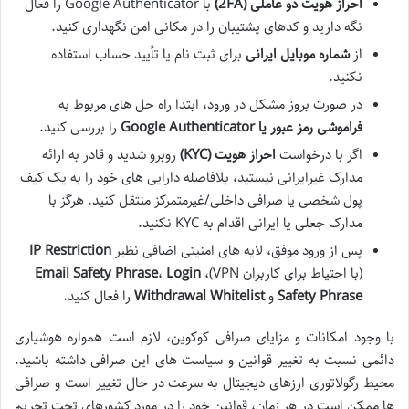
احراز هویت دو عاملی (2FA)
با Google Authenticator را فعال
نگه دارید و کدهای پشتیبان را در مکانی امن نگهداری کنید.
از
شماره موبایل ایرانی
برای ثبت نام یا تأیید حساب استفاده
نکنید.
در صورت بروز مشکل در ورود، ابتدا راه حل های مربوط به
فراموشی رمز عبور یا Google Authenticator
را بررسی کنید.
اگر با درخواست
احراز هویت (KYC)
روبرو شدید و قادر به ارائه
مدارک غیرایرانی نیستید، بلافاصله دارایی های خود را به یک کیف
پول شخصی یا صرافی داخلی/غیرمتمرکز منتقل کنید. هرگز با
مدارک جعلی یا ایرانی اقدام به KYC نکنید.
پس از ورود موفق، لایه های امنیتی اضافی نظیر
IP Restriction
(با احتیاط برای کاربران VPN)،
Login
،
Email Safety Phrase
Safety Phrase
و
Withdrawal Whitelist
را فعال کنید.
با وجود امکانات و مزایای صرافی کوکوین، لازم است همواره هوشیاری
دائمی نسبت به تغییر قوانین و سیاست های این صرافی داشته باشید.
محیط رگولاتوری ارزهای دیجیتال به سرعت در حال تغییر است و صرافی
ها ممکن است در هر زمان، قوانین خود را در مورد کشورهای تحت تحریم