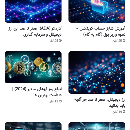
آموزش شارژ حساب کوینکس –
کاردانو (ADA): صفر تا صد این ارز
نحوه واریز پول (گام به گام)
دیجیتال و سرمایه گذاری
25 آبان
25 آبان
انواع رمز ارزهای معتبر (2024) |
شناخت بهترین ها
ارز دیجیتال: صفر تا صد هر آنچه
13 آبان
باید بدانید
19 آبان