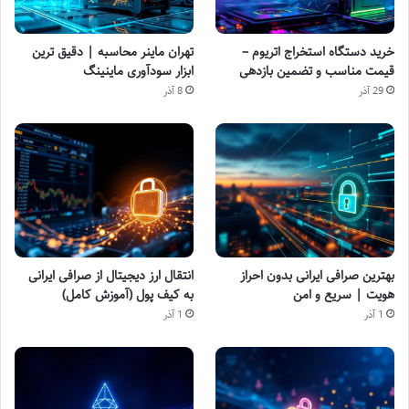
خرید دستگاه استخراج اتریوم –
تهران ماینر محاسبه | دقیق ترین
قیمت مناسب و تضمین بازدهی
ابزار سودآوری ماینینگ
29 آذر
8 آذر
بهترین صرافی ایرانی بدون احراز
انتقال ارز دیجیتال از صرافی ایرانی
هویت | سریع و امن
به کیف پول (آموزش کامل)
1 آذر
1 آذر