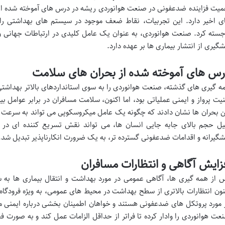
میت فزاینده ضدعفونی در صنعت هوانوردی ریشه در درس های آموخته شده از 
ی اخیر دارد. این تجربیات، نقاط ضعف موجود در سیستم های بهداشتی را 
جسته کرد. صنعت هوانوردی، به عنوان یک عامل کلیدی در ارتباطات جهانی و 
شگیری از انتشار بیماری ها بر عهده دارد.
س های آموخته شده از بحران های سلامت
ه گیری های گذشته، صنعت هوانوردی را به سوی استانداردهای بالاتر بهداشتی
نیت پرواز و ایمنی عملیاتی بود، اما اکنون، سلامت مسافران در برابر عوامل بی
ن بحران ها نشان دادند که چگونه یک عامل میکروسکوپی می تواند به سرعت 
یل حجم بالای جابه جایی انسان ها، می تواند نقش تسریع کننده ای در این ف
شگیرانه و اقدامات ضدعفونی گسترده تر، به یک ضرورت انکارناپذیر تبدیل شد.
زایش آگاهی و انتظارات مسافران
 از همه گیری ها، آگاهی عمومی در مورد بهداشت و انتقال بیماری ها به
نون انتظارات بالاتری از سطح بهداشت در محیط های عمومی، به ویژه فرودگاه ه
 مورد پروتکل های ضدعفونی هستند و خواهان اطمینان بخشی درباره ایمنی م
عت هوانوردی را وادار کرده تا فراتر از حداقل الزامات عمل کند و به صورت فعا