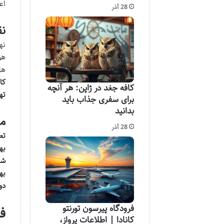
اع
28 آذر
ن
ها
کا
کافه جغد در ژاپن: هر آنچه
ته
برای سفری جذاب باید
بدانید
مز
28 آذر
تع
به
شی
به
دو
فرودگاه پیرسون تورنتو
ف
کانادا | اطلاعات پرواز،