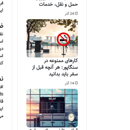
فر
حمل و نقل، خدمات
ای
24 آذر
ضد
نق
اس
دی
اس
کارهای ممنوعه در
کن
سنگاپور: هر آنچه قبل از
سفر باید بدانید
نظ
14 آذر
قا
ای
می