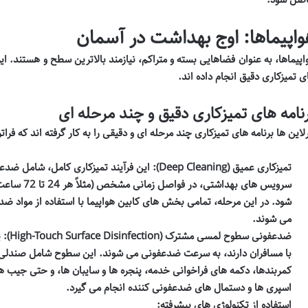
واپیماها: اوج بهداشت در آسمان
اپیماها، به عنوان فضاهایی بسته و متراکم، نیازمند بالاترین سطح
و
هستند. ایر
ی تمیزکاری دقیق انجام داده اند.
نامه های تمیزکاری دقیق و چند مرحله ای
رلاین ها برنامه های تمیزکاری چند مرحله ای و دقیقی را به کار گرفته اند که ف
تمیزکاری عمیق (Deep Cleaning):
این فرآیند تمیزکاری کامل، شامل ضدع
سرویس های به
شود. در این مرحله، تمامی بخش های کابین هواپیما با استفاده از مواد ضدعف
می شوند.
ضدعفونی سطوح لمسی مشترک (High-Touch Surface Disinfection):
پ
با مسافران دارند، به سرعت ضدعفونی می شوند. این سطوح شامل صندلی ها
کمربندها، دکمه های فراخوانی خدمه، پنجره ها و سایبان ها، و حتی جیب ها
اسپری ها و دستمال های ضدعفونی کننده انجام می گیرد.
استفاده از تکنولوژی های پیشرفته: