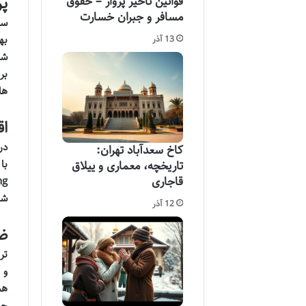
پر
قوانین تاخیر پرواز – حقوق
مسافر و جبران خسارت
سر
به
13 آذر
شو
بر
ها
اق
در
کاخ سعدآباد تهران:
تاریخچه، معماری و ییلاق
قاجاری
شد
12 آذر
ضد
تر
و 
هس
حا