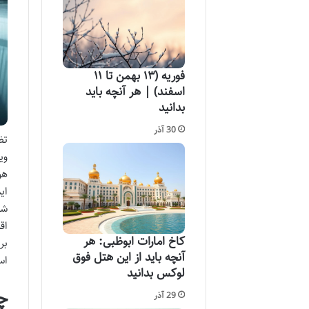
فوریه (۱۳ بهمن تا ۱۱
اسفند) | هر آنچه باید
بدانید
30 آذر
تض
وی
هو
ای
شا
اق
کاخ امارات ابوظبی: هر
بر
آنچه باید از این هتل فوق
اس
لوکس بدانید
چ
29 آذر