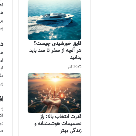
اه
ها
بر
پی
در
قایق خورشیدی چیست؟
هر آنچه از صفر تا صد باید
هم
بدانید
ام
29 آذر
ای
دل
پی
اف
پس
اک
قدرت انتخاب بالا: راز
تصمیمات هوشمندانه و
در
زندگی بهتر
صن