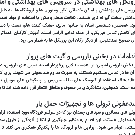
وتکل های بهداشتی در سرویس های بهداشتی و ام
ویس های بهداشتی و اماکن خدماتی نظیر رستوران ها و فروشگاه ها، به دلیل
داشتی سخت گیرانه تری هستند. نظافت منظم و مکرر با استفاده از مواد ضد
د. همچنین، دسترسی آسان به صابون مایع، خشک کننده های دست یا دستما
ای کاهش تماس فیزیکی، از جمله تدابیر الزامی است. آموزش کارکنان خدمات
ی صحیح ضدعفونی، از دیگر ارکان این پروتکل ها به شمار می رود.
دامات در بخش بازرسی و گیت های پرواز
 بخش بازرسی امنیتی،
Boarding، استفاده از کیوسک های سلف سرویس و اپلیکیشن های موبایل 
ه است. همچنین، نشانگرهای
در صفوف و مناطق انتظار قرار داده شده اند تا
عفونی ترولی ها و تجهیزات حمل بار
ولی های مسافری و سبدهای چمدان نیز که در سراسر فرودگاه مورد استفاده قرار
ضدعفونی هستند. این اقدام به منظور جلوگیری از انتقال آلودگی از طریق سط
تند، انجام می شود. ایرلاین ها و فرودگاه ها با یکدیگر همکاری می کنند ت
صل شود.