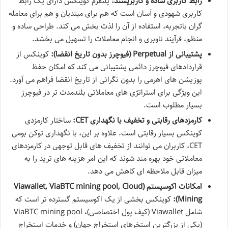
رابط کاربری ساده و کاربرپسند:
پلتفرم کوینکس دارای یک رابط
کاربری شهودی و آسان است که هم برای مبتدیان و هم برای معامله
گران باتجربه، استفاده از آن را لذت بخش می کند. طراحی ساده و
منظم، فرآیند ناوبری و انجام معاملات را تسهیل می بخشد.
پشتیبانی از Perpetual (فیوچرز بدون تاریخ انقضا):
کوینکس از
قراردادهای فیوچرز دائمی پشتیبانی می کند که امکان حفظ
پوزیشن های اهرمی را بدون نگرانی از تاریخ انقضا فراهم می آورد.
این ویژگی برای استراتژی های معاملاتی بلندمدت تر در فیوچرز
بسیار مطلوب است.
کارمزدهای رقابتی و تخفیف با نگهداری CET:
ساختار کارمزدی
کوینکس بسیار رقابتی است. علاوه بر این، با نگهداری توکن بومی
CET، کاربران می توانند از تخفیف های قابل توجهی در کارمزدهای
معاملاتی خود بهره مند شوند که این امر هزینه های ترید را به
میزان قابل ملاحظه ای کاهش می دهد.
امکانات اکوسیستم (Viawallet, ViaBTC mining pool, Cloud
Mining):
کوینکس بخشی از یک اکوسیستم گسترده تر است که
شامل Viawallet (کیف پول اختصاصی)، ViaBTC mining pool
(یکی از بزرگترین استخرهای استخراج جهان) و خدمات استخراج