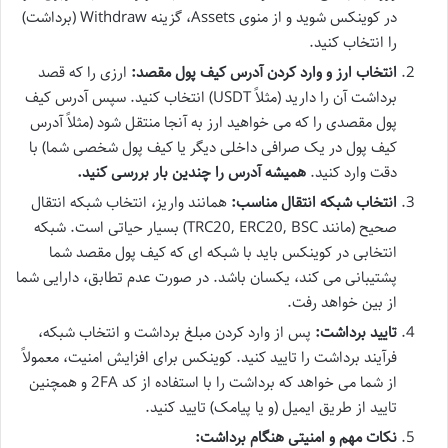
در کوینکس شوید و از منوی Assets، گزینه Withdraw (برداشت)
را انتخاب کنید.
انتخاب ارز و وارد کردن آدرس کیف پول مقصد:
ارزی را که قصد
برداشت آن را دارید (مثلاً USDT) انتخاب کنید. سپس آدرس کیف
پول مقصدی را که می خواهید ارز به آنجا منتقل شود (مثلاً آدرس
کیف پول در یک صرافی داخلی دیگر یا کیف پول شخصی شما) با
دقت وارد کنید.
همیشه آدرس را چندین بار بررسی کنید.
انتخاب شبکه انتقال مناسب:
همانند واریز، انتخاب شبکه انتقال
صحیح (مانند TRC20, ERC20, BSC) بسیار حیاتی است. شبکه
انتخابی در کوینکس باید با شبکه ای که کیف پول مقصد شما
پشتیبانی می کند، یکسان باشد. در صورت عدم تطابق، دارایی شما
از بین خواهد رفت.
تایید برداشت:
پس از وارد کردن مبلغ برداشت و انتخاب شبکه،
فرآیند برداشت را تایید کنید. کوینکس برای افزایش امنیت، معمولاً
از شما می خواهد که برداشت را با استفاده از کد 2FA و همچنین
تایید از طریق ایمیل (و یا پیامک) تایید کنید.
نکات مهم و امنیتی هنگام برداشت: