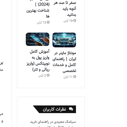
صفر تا صد هر
(2024) |
آنچه باید
شناخت بهترین
بدانید
ها
19 آبان
13 آبان
آموزش کامل
مونتاژ ماینر در
واریز پول به
ایران | راهنمای
بر
نوبیتکس (واریز
کامل و خدمات
ریالی و تتر)
مد
تخصصی
2 آبان
11 آبان
نظرات کاربران
می
و 
سیامک مجیدی
در
راهنمای خرید