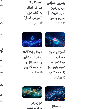
دیجیتال از
بهترین صرافی
ده
صرافی ایرانی
ایرانی بدون
به کیف پول
احراز هویت |
با
(آموزش کامل)
سریع و امن
فع
1 آذر
1 آذر
را
تش
پ
آموزش شارژ
کاردانو (ADA):
حساب
صفر تا صد این
پی
کوینکس –
ارز دیجیتال و
آم
نحوه واریز پول
سرمایه گذاری
می
(گام به گام)
25 آبان
25 آبان
مد
مد
انواع رمز
ارز دیجیتال:
ارزهای معتبر