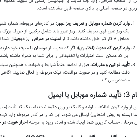
 از انتخاب صرافی، وارد وب سایت یا اپلیکیشن رسمی آن شوید. معمولاً گ
ربری در صفحه اصلی یا بالای صفحه قابل مشاهده است.
وارد کردن شماره موبایل و تعریف رمز عبور:
در کادرهای مربوطه، شماره تلفن 
یک رمز عبور قوی تعریف کنید. رمز عبور باید شامل ترکیبی از حروف بزرگ 
حداقل ۸ کاراکتر طول داشته باشد تا از
امنیت در صرافی ارز دیجیتال
شما ا
وارد کردن کد دعوت (اختیاری):
اگر کد دعوت از دوستان یا معرف خود دارید، 
این کد ممکن است امتیازات یا تخفیفاتی را برای شما به همراه داشته باشد.
تأیید قوانین و مقررات:
قبل از ادامه، حتماً شرایط و ضوابط و همچنین س
دقت مطالعه کنید و در صورت موافقت، تیک مربوطه را فعال نمایید. آگاهی 
مشخص می کند.
د شماره موبایل یا ایمیل
 از وارد کردن اطلاعات اولیه و کلیک بر روی دکمه ثبت نام، یک کد تأیید (معمو
ا (بسته به روش انتخابی) ارسال می شود. این کد را در کادر مربوطه وارد کرده و 
ن مرحله، حساب کاربری شما ایجاد شده و آماده ورود به مرحله
احراز هویت در 