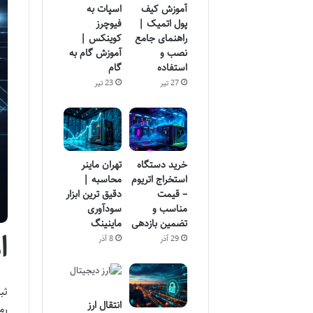
آموزش کیف
اسپات به
پول اتمیک |
فیوچرز
راهنمای جامع
کوینکس |
نصب و
آموزش گام به
استفاده
گام
27 تیر
23 تیر
خرید دستگاه
تهران ماینر
استخراج اتریوم
محاسبه |
– قیمت
دقیق ترین ابزار
مناسب و
سودآوری
تضمین بازدهی
ماینینگ
ا
29 آذر
8 آذر
ثب
انتقال ارز
رم